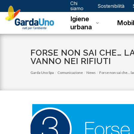
Chi
Gardauno
Sostenibilità
siamo
Igiene
Spa
Mobil
urbana
FORSE NON SAI CHE… L
VANNO NEI RIFIUTI
Garda Uno Spa
Comunicazione
News
Forse non sai che… lam