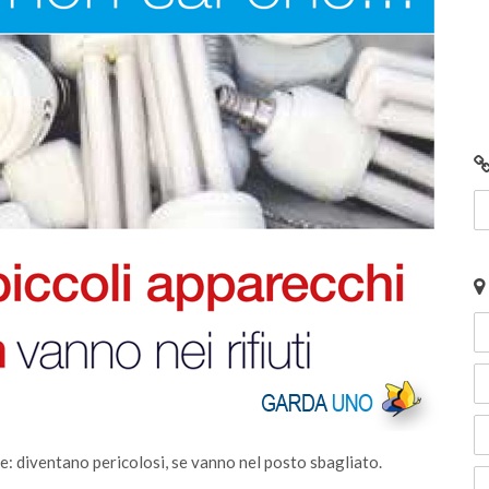
Fai centro con un gesto a Offlaga
i non
se: diventano pericolosi, se vanno nel posto sbagliato.