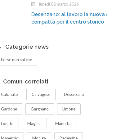
lunedì 02 marzo 2026
gi
Desenzano: al lavoro la nuova spazzatrice
Fiacc
compatta per il centro storico
M’ill
Categorie news
Forse non sai che
Comuni correlati
Calcinato
Calvagese
Desenzano
Gardone
Gargnano
Limone
Lonato
Magasa
Manerba
Manerbio
Moniga
Padenghe