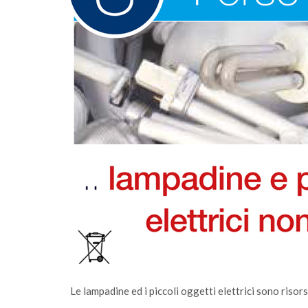
martedì 28 gennaio 2020
sono
Lampadine e piccoli apparecchi elettric
er l’ambiente
vanno nei rifiuti
Le lampadine ed i piccoli oggetti elettrici sono risor