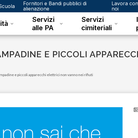
Fornitori e Bandi pubblici di
Lavora co
Scuola
alienazione
noi
Servizi
Servizi
ità
alle PA
cimiteriali
AMPADINE E PICCOLI APPARECC
padine e piccoli apparecchi elettrici non vanno nei rifiuti
lunedì 04 maggio 2026