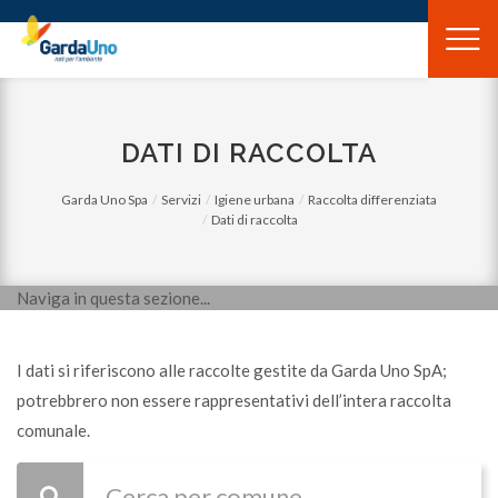
Gardauno
Spa
DATI DI RACCOLTA
Garda Uno Spa
Servizi
Igiene urbana
Raccolta differenziata
Dati di raccolta
Naviga in questa sezione...
I dati si riferiscono alle raccolte gestite da Garda Uno SpA;
potrebbrero non essere rappresentativi dell’intera raccolta
comunale.
SELEZIONA
Cerca per comune
IL