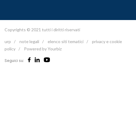
Copyrights © 2021 tutti i diritti riservati
urp
/
note legali
/
elenco siti tematici
/
privacy e cookie
policy
/
Powered by Yourbiz
Seguici su: