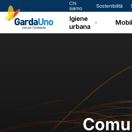
Chi
Gardauno
Sostenibilità
siamo
Igiene
Spa
Mobil
urbana
Comun