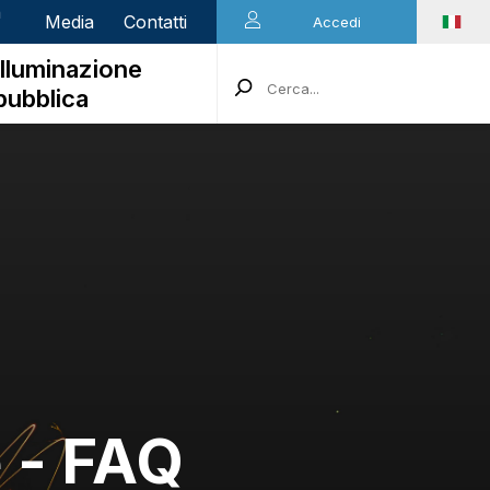
n
Media
Contatti
Accedi
Illuminazione
pubblica
 - FAQ