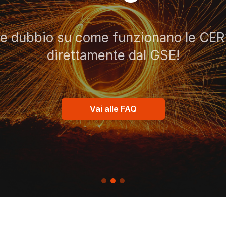
he dubbio su come funzionano le CER?
direttamente dal GSE!
Vai alle FAQ