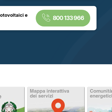
fotovoltaici e
800 133 966