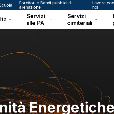
Fornitori e Bandi pubblici di
Lavora co
Scuola
alienazione
noi
Servizi
Servizi
ità
alle PA
cimiteriali
ità Energetiche