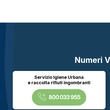
Numeri V
Servizio Igiene Urbana
e raccolta rifiuti ingombranti
800 033 955