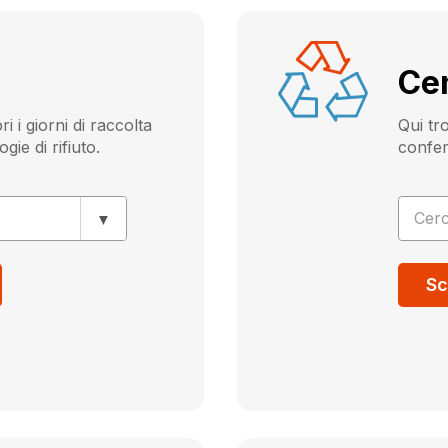
Cen
 i giorni di raccolta
Qui tro
gie di rifiuto.
conferi
Cer
Sc