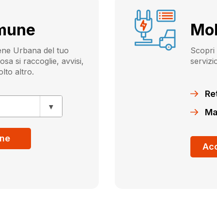
omune
Mob
iene Urbana del tuo
Scopri l
a si raccoglie, avvisi,
servizi
olto altro.
Ret
Ma
une
Acc