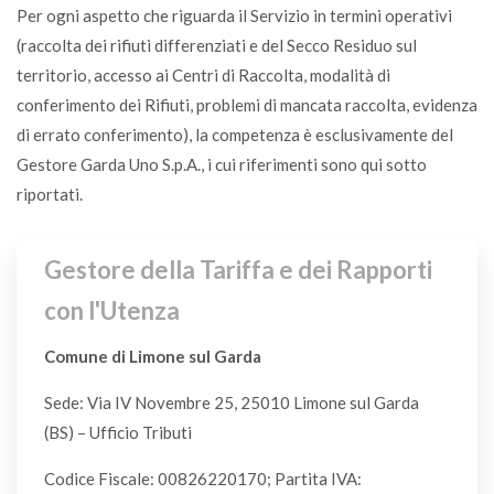
Per ogni aspetto che riguarda il Servizio in termini operativi
VL
(raccolta dei rifiuti differenziati e del Secco Residuo sul
territorio, accesso ai Centri di Raccolta, modalità di
Altoparlanti
conferimento dei Rifiuti, problemi di mancata raccolta, evidenza
CDR
di errato conferimento), la competenza è esclusivamente del
Gestore Garda Uno S.p.A., i cui riferimenti sono qui sotto
Antenne
riportati.
CDR
Gestore della Tariffa e dei Rapporti
Antiparassitari*
con l'Utenza
CDR
Comune di Limone sul Garda
Apparecchi elettrici ed elettronici
Sede: Via IV Novembre 25, 25010 Limone sul Garda
CDR
(BS) – Ufficio Tributi
Codice Fiscale: 00826220170; Partita IVA:
Appendiabiti in legno