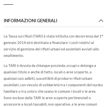
Caffè
INFORMAZIONI GENERALI
U
Caffettiera alluminio
La Tassa sui rifiuti (TARI) è stata istituita con decorrenza dal 1°
VL
gennaio 2014 ed è destinata a finanziare i costi relativi al
servizio di gestione dei rifiuti urbani ed assimilati avviati allo
smaltimento.
Calcinacci*
CDR
La TARI è dovuta da chiunque possieda, occupi o detenga a
qualsiasi titolo e anche di fatto, locali o aree scoperte, a
Calcolatrici
qualsiasi uso adibiti, suscettibili di produrre rifiuti urbani
CDR
assimilati, con vincolo di solidarietà tra i componenti del nucleo
familiare o tra coloro che usano in comune i locali o le aree.
Sono escluse dalla TARI le aree scoperte pertinenziali o
Caldaia
accessorie a locali tassabili, non operative, e le aree comuni
CDR