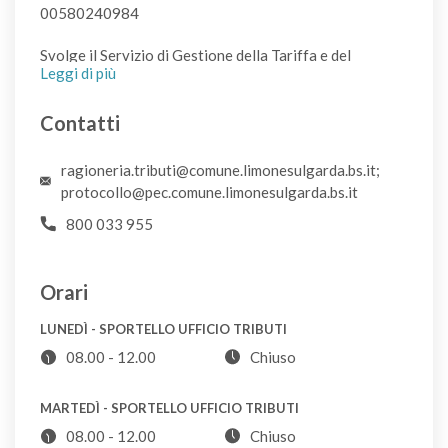
00580240984
CDR
Svolge il Servizio di Gestione della Tariffa e del
Leggi di più
Appendiabiti in metallo
Rapporto con l'Utenza.
VL
Contatti
Per ogni necessità che riguarda il Tributo TARI, la
modalità di addebito e di calcolo, per i pagamenti e le
Appendiabiti in plastica
ragioneria.tributi@comune.limonesulgarda.bs.it;
posizioni sospese è disponibile lo sportello dell'Ufficio
protocollo@pec.comune.limonesulgarda.bs.it
P
Tributi presso la Sede del Comune sito al piano terra.
800 033 955
Possono essere inviate segnalazioni di errori nella
Armadio
determinazione di quanto addebitato e di errori /
CDR
variazioni nei dati relativi all'Utenza rilevanti ai fini
Orari
della commisurazione dell’addebito stesso.
LUNEDÌ - SPORTELLO UFFICIO TRIBUTI
Arredo da giardino
08.00 - 12.00
Chiuso
CDR
MARTEDÌ - SPORTELLO UFFICIO TRIBUTI
Asciugacapelli
08.00 - 12.00
Chiuso