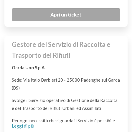
CDR
Apri un ticket
Bigiotteria
S
Gestore del Servizio di Raccolta e
Blister per pastiglie
S
Trasporto dei Rifiuti
Garda Uno S.p.A.
Bombole del gas
Sede: Via Italo Barbieri 20 - 25080 Padenghe sul Garda
NO
(BS)
Bombolette metalliche spray vuote
Svolge il Servizio operativo di Gestione della Raccolta
VL
e del Trasporto dei Rifiuti Urbani ed Assimilati
Per ogni necessità che riguarda il Servizio è possibile
Bombolette spray con simbolo T o F*
Leggi di più
utilizzare il sistema di supporto all'Utenza cliccando