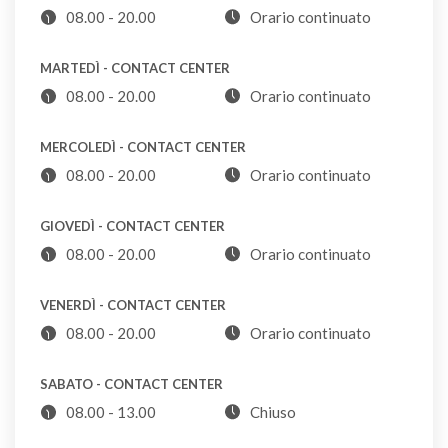
U
08.00 - 20.00
Orario continuato
non certificate. Nel caso sia necessario utilizzare
comunque una PEC, vi invitiamo a scrivere direttamente
MARTEDÌ - CONTACT CENTER
Batterie auto
al nostro recapito PEC sotto indicato.
08.00 - 20.00
CDR
Orario continuato
MERCOLEDÌ - CONTACT CENTER
Bicchieri di plastica riutilizzabili
08.00 - 20.00
Orario continuato
S
GIOVEDÌ - CONTACT CENTER
Bicchieri di plastica usa e getta (puliti)
08.00 - 20.00
Orario continuato
P
VENERDÌ - CONTACT CENTER
08.00 - 20.00
Orario continuato
Bicchieri di vetro
VL
SABATO - CONTACT CENTER
08.00 - 13.00
Chiuso
Biciclette