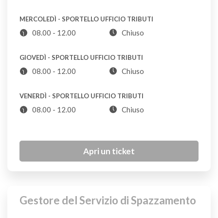
CDR
MERCOLEDÌ - SPORTELLO UFFICIO TRIBUTI
08.00 - 12.00
Chiuso
Aspirapolvere
CDR
GIOVEDÌ - SPORTELLO UFFICIO TRIBUTI
08.00 - 12.00
Chiuso
Asse da stiro
CDR
VENERDÌ - SPORTELLO UFFICIO TRIBUTI
08.00 - 12.00
Chiuso
Assorbenti igienici
S
Apri un ticket
Astuccio
S
Gestore del Servizio di Spazzamento
Attaccapanni