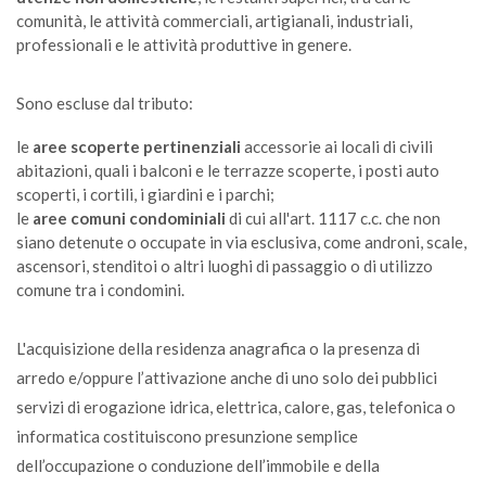
comunità, le attività commerciali, artigianali, industriali,
professionali e le attività produttive in genere.
Capsula caffè in plastica
S
Sono escluse dal tributo:
le
aree scoperte pertinenziali
accessorie ai locali di civili
Carcasse di animali
abitazioni, quali i balconi e le terrazze scoperte, i posti auto
NA
scoperti, i cortili, i giardini e i parchi;
le
aree comuni condominiali
di cui all'art. 1117 c.c. che non
siano detenute o occupate in via esclusiva, come androni, scale,
Caricabatterie
ascensori, stenditoi o altri luoghi di passaggio o di utilizzo
CDR
comune tra i condomini.
Carta (anche bagnata di acqua)
L'acquisizione della residenza anagrafica o la presenza di
C
arredo e/oppure l’attivazione anche di uno solo dei pubblici
servizi di erogazione idrica, elettrica, calore, gas, telefonica o
informatica costituiscono presunzione semplice
Carta assorbente da cucina unta
dell’occupazione o conduzione dell’immobile e della
U