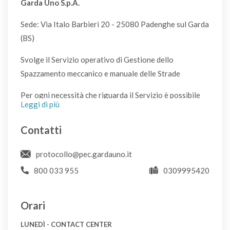
Garda Uno S.p.A.
CDR
Sede: Via Italo Barbieri 20 - 25080 Padenghe sul Garda
Avanzi di cucina
(BS)
U
Svolge il Servizio operativo di Gestione dello
Spazzamento meccanico e manuale delle Strade
Bacinelle
Per ogni necessità che riguarda il Servizio è possibile
CDR
Leggi di più
utilizzare il sistema di supporto all'Utenza cliccando
sulla scritta "Apri un ticket". Avrete risposta nel più
Contatti
Barattoli di vetro o di metallo
breve tempo possibile compatibilmente con il problema
VL
riscontrato: vi sono situazioni che non consentono una
protocollo@pec.gardauno.it
celere risposta in quanto devono essere verificate le
800 033 955
0309995420
Basamento per ombrelloni
condizioni con le quali è emerso il problema.
CDR
Si raccomanda, all'apertura del ticket, di non utilizzare
Orari
una email PEC, salvo che non si sia certi che la PEC
Bastoncini del gelato
LUNEDÌ - CONTACT CENTER
possa ricevere anche da caselle postali elettroniche