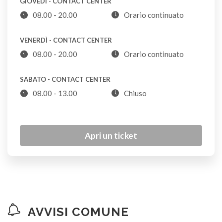
GIOVEDÌ - CONTACT CENTER
08.00 - 20.00
Orario continuato
Bucce (di alimenti)
VENERDÌ - CONTACT CENTER
U
08.00 - 20.00
Orario continuato
Bulloni
SABATO - CONTACT CENTER
VL
08.00 - 13.00
Chiuso
Buste biodegradabili
U
Apri un ticket
Buste di plastica e alluminio
S
Buste di sola plastica
AVVISI COMUNE
P