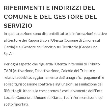
CDR
RIFERIMENTI E INDIRIZZI DEL
COMUNE E DEL GESTORE DEL
Albero di Natale (vivo)
SERVIZIO
V
In questa sezione sono disponibili tutte le informazioni relative
al Gestore dei Rapporti con l'Utenza (Comune di Limone sul
Alimentatori elettrici
Garda) e al Gestore del Servizio sul Territorio (Garda Uno
CDR
S.p.A.).
Per ogni aspetto che riguarda l'Utenza in termini di Tributo
Alimenti avariati (senza confezione)
TARI (Attivazione, Disattivazione, Calcolo del Tributo e
U
relativi addebito, aggiornamento dati anagrafici, pagamenti e
solleciti, riscossione coattiva e ingiunzioni, assimilazione dei
Alimenti per animali (crocchette e sim.)
Rifiuti agli Urbani), la competenza è esclusivamente dell'Ente
U
Locale: Comune di Limone sul Garda, i cui riferimenti sono qui
sotto riportati.
Alluminio (barattoli, lattine, vaschette,etc)