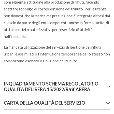
conseguente attitudine alla produzione di rifiuti, facendo
scattare l'obbligo di corresponsione del tributo. Per le utenze
Carta da forno
non domestiche la medesima presunzione è integrata altresì dal
U
rilascio da parte degli enti competenti, anche in forma tacita, di
atti assentivi o autorizzativi per l’esercizio di attività
Carta oleata, alluminata, plastificata
nell'immobile.
S
La mancata utilizzazione del servizio di gestione dei rifiuti
urbani e assimilati o l’interruzione temporanea dello stesso non
Carta stagnola
comportano esonero o riduzione del tributo.
VL
Carta vetrata, carta abrasiva
INQUADRAMENTO SCHEMA REGOLATORIO
S
QUALITÀ DELIBERA 15/2022/R/rif ARERA
CARTA DELLA QUALITÀ DEL SERVIZIO
Cartellette per documenti in cartoncino
Delibera Giunta Comunale n.
24
del 2
5/03/2022
:
C
INDIVIDUAZIONE DELLO SCHEMA REGOLATORIO PER LA