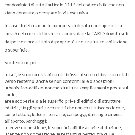
condominiali di cui all'articolo 1117 del codice civile che non
siano detenute o occupate in via esclusiva.
Calze (spugna-lana-cotone )
ABB
In caso di detenzione temporanea di durata non superiore a
mesi 6 nel corso dello stesso anno solare la TARI è dovuta solo
dal possessore a titolo di proprietà, uso, usufrutto, abitazione
Calze di nylon ( collant )
o superficie.
S
Si intendono per:
Canne per irrigazione
locali
, le strutture stabilmente infisse al suolo chiuse su tre lati
CDR
verso l'esterno, anche se non conformi alle disposizioni
urbanistico-edilizie, nonché strutture semplicemente poste sul
suolo;
Cannuccia
aree scoperte
, sia le superfici prive di edifici o di strutture
S
edilizie, sia gli spazi circoscritti che non costituiscono locale,
come tettoie, balconi, terrazze, campeggi, dancing e cinema
all'aperto, parcheggi;
Capelli
utenze domestiche
, le superfici adibite a civile abitazione;
S
utenze non domestiche
, le restanti superfici, tra cui le