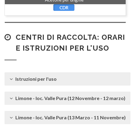
CDR
Acquaragia*
CDR
CENTRI DI RACCOLTA: ORARI
E ISTRUZIONI PER L'USO
Adesivi
S
Istruzioni per l'uso
Agenda (senza copertina plastificata)
C
Limone - loc. Valle Pura (12 Novembre - 12 marzo)
Aghi* (con cappuccio protezione)
S
Limone - loc. Valle Pura (13 Marzo - 11 Novembre)
Albero di Natale (sintetico)