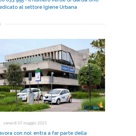
edicato al settore Igiene Urbana
venerdì 07 maggio 2021
avora con noi: entra a far parte della