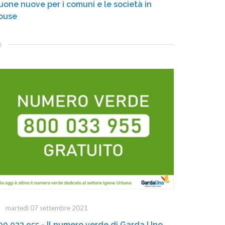
uone nuove per i comuni e le società in
ouse
martedì 07 settembre 2021
00 033 955 - Il numero verde di Garda Uno