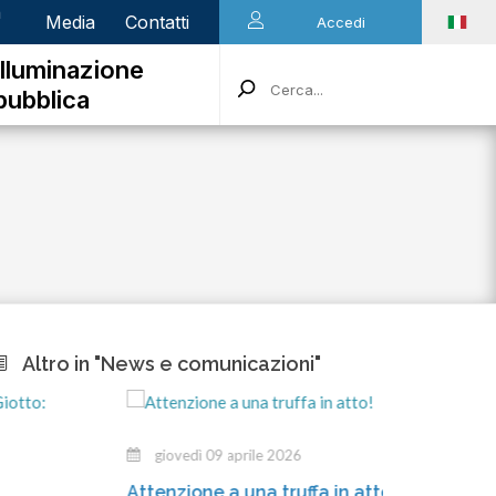
n
Media
Contatti
Accedi
Illuminazione
pubblica
Altro in "News e comunicazioni"
giovedì 09 aprile 2026
merc
Attenzione a una truffa in atto!