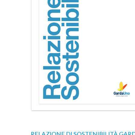
nferimento
Sono online gli ecocalendari 2026: scarica
lvagese
fai la differenza, ogni giorno
RELAZIONE DI SOSTENIBILITÀ GARD