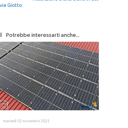
Centro
amplia
Potrebbe interessarti anche...
martedì 02 novembre 2021