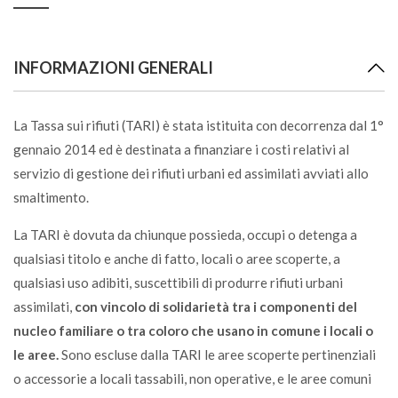
Bulloni
VL
INFORMAZIONI GENERALI
Buste biodegradabili
La Tassa sui rifiuti (TARI) è stata istituita con decorrenza dal 1°
U
gennaio 2014 ed è destinata a finanziare i costi relativi al
servizio di gestione dei rifiuti urbani ed assimilati avviati allo
Buste di plastica e alluminio
smaltimento.
S
La TARI è dovuta da chiunque possieda, occupi o detenga a
qualsiasi titolo e anche di fatto, locali o aree scoperte, a
Buste di sola plastica
qualsiasi uso adibiti, suscettibili di produrre rifiuti urbani
P
assimilati,
con vincolo di solidarietà tra i componenti del
nucleo familiare o tra coloro che usano in comune i locali o
Caffè
le aree.
Sono escluse dalla TARI le aree scoperte pertinenziali
U
o accessorie a locali tassabili, non operative, e le aree comuni