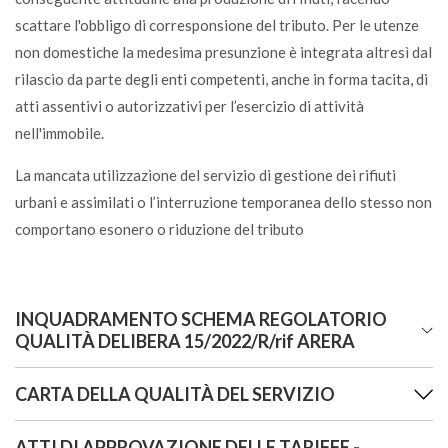
scattare l'obbligo di corresponsione del tributo. Per le utenze
Carcasse di animali
non domestiche la medesima presunzione è integrata altresì dal
NA
rilascio da parte degli enti competenti, anche in forma tacita, di
atti assentivi o autorizzativi per l’esercizio di attività
Caricabatterie
nell'immobile.
CDR
La mancata utilizzazione del servizio di gestione dei rifiuti
urbani e assimilati o l’interruzione temporanea dello stesso non
Carta (anche bagnata di acqua)
comportano esonero o riduzione del tributo
C
Carta assorbente da cucina unta
INQUADRAMENTO SCHEMA REGOLATORIO
U
QUALITÀ DELIBERA 15/2022/R/rif ARERA
Carta da forno
CARTA DELLA QUALITÀ DEL SERVIZIO
Delibera Consiglio Comunale n.
7 del 27/04/2022
:
U
INDIVIDUAZIONE DELLO SCHEMA REGOLATORIO PER LA
ATTI DI APPROVAZIONE DELLE TARIFFE -