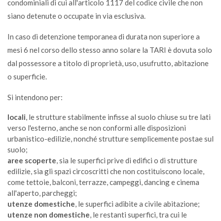
condominiali di cui all'articolo 1117 del codice civile che non
siano detenute o occupate in via esclusiva.
Caffettiera alluminio
VL
In caso di detenzione temporanea di durata non superiore a
mesi 6 nel corso dello stesso anno solare la TARI è dovuta solo
Calcinacci*
dal possessore a titolo di proprietà, uso, usufrutto, abitazione
CDR
o superficie.
Si intendono per:
Calcolatrici
locali
, le strutture stabilmente infisse al suolo chiuse su tre lati
CDR
verso l'esterno, anche se non conformi alle disposizioni
urbanistico-edilizie, nonché strutture semplicemente postae sul
suolo;
Caldaia
aree scoperte
, sia le superfici prive di edifici o di strutture
CDR
edilizie, sia gli spazi circoscritti che non costituiscono locale,
come tettoie, balconi, terrazze, campeggi, dancing e cinema
all'aperto, parcheggi;
Calze (spugna-lana-cotone )
utenze domestiche
, le superfici adibite a civile abitazione;
ABB
utenze non domestiche
, le restanti superfici, tra cui le