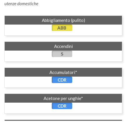
utenze domestiche
Abbigliamento (pulito)
ABB
Accendini
S
Accumulatori*
CDR
Acetone per unghie*
CDR
Acquaragia*