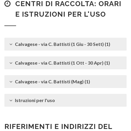
CDR
CENTRI DI RACCOLTA: ORARI
E ISTRUZIONI PER L'USO
Adesivi
S
Calvagese - via C. Battisti (1 Giu - 30 Sett) (1)
Agenda (senza copertina plastificata)
C
Calvagese - via C. Battisti (1 Ott - 30 Apr) (1)
Aghi* (con cappuccio protezione)
S
Calvagese - via C. Battisti (Mag) (1)
Albero di Natale (sintetico)
Istruzioni per l'uso
CDR
Albero di Natale (vivo)
RIFERIMENTI E INDIRIZZI DEL