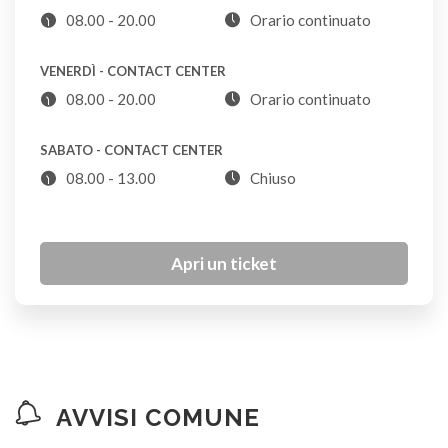
08.00 - 20.00
Orario continuato
Borse danneggiate
S
VENERDÌ - CONTACT CENTER
08.00 - 20.00
Orario continuato
Bottiglie di plastica
SABATO - CONTACT CENTER
P
08.00 - 13.00
Chiuso
Bottiglie di vetro
VL
Apri un ticket
Bottoni
S
Bucce (di alimenti)
AVVISI COMUNE
U