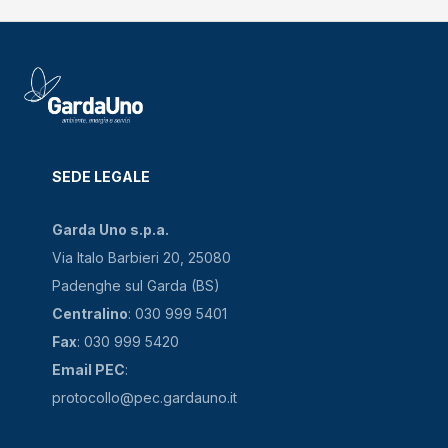
U
Dentifricio tubetto
S
Depliant
SEDE LEGALE
C
Garda Uno s.p.a.
Via Italo Barbieri 20, 25080
Detersivo (contenitore in cartone)
Padenghe sul Garda (BS)
C
Centralino
: 030 999 5401
Fax
: 030 999 5420
Detersivo (contenitore in plastica)
Email PEC
:
P
protocollo@pec.gardauno.it
Diario