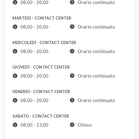
08.00 - 20.00
Orario continuato
non certificate. Nel caso sia necessario utilizzare
comunque una PEC, vi invitiamo a scrivere direttamente
Bacinelle
MARTEDÌ - CONTACT CENTER
al nostro recapito PEC sotto indicato.
CDR
08.00 - 20.00
Orario continuato
MERCOLEDÌ - CONTACT CENTER
Barattoli di vetro o di metallo
08.00 - 20.00
Orario continuato
VL
GIOVEDÌ - CONTACT CENTER
Basamento per ombrelloni
08.00 - 20.00
Orario continuato
CDR
VENERDÌ - CONTACT CENTER
Bastoncini del gelato
08.00 - 20.00
Orario continuato
U
SABATO - CONTACT CENTER
08.00 - 13.00
Chiuso
Batterie auto
CDR