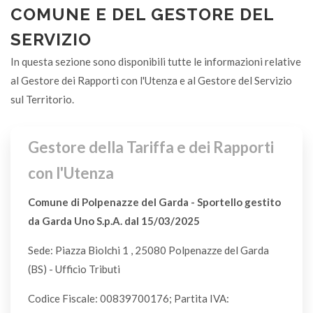
V
COMUNE E DEL GESTORE DEL
SERVIZIO
Alimentatori elettrici
In questa sezione sono disponibili tutte le informazioni relative
CDR
al Gestore dei Rapporti con l'Utenza e al Gestore del Servizio
sul Territorio.
Alimenti avariati (senza confezione)
U
Gestore della Tariffa e dei Rapporti
Alimenti per animali (crocchette e sim.)
con l'Utenza
U
Comune di Polpenazze del Garda - Sportello gestito
da Garda Uno S.p.A. dal 15/03/2025
Alluminio (barattoli, lattine, vaschette,etc)
VL
Sede: Piazza Biolchi 1 , 25080 Polpenazze del Garda
(BS) - Ufficio Tributi
Altoparlanti
Codice Fiscale: 00839700176; Partita IVA:
CDR