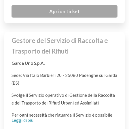
Apri un ticket
Bicchieri di plastica riutilizzabili
S
Gestore del Servizio di Raccolta e
Bicchieri di plastica usa e getta (puliti)
P
Trasporto dei Rifiuti
Garda Uno S.p.A.
Bicchieri di vetro
VL
Sede: Via Italo Barbieri 20 - 25080 Padenghe sul Garda
(BS)
Biciclette
Svolge il Servizio operativo di Gestione della Raccolta
CDR
e del Trasporto dei Rifiuti Urbani ed Assimilati
Per ogni necessità che riguarda il Servizio è possibile
Bigiotteria
Leggi di più
utilizzare il sistema di supporto all'Utenza cliccando
S