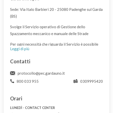
Sede: Via Italo Barbieri 20 - 25080 Padenghe sul Garda
Asse da stiro
(BS)
CDR
Svolge il Servizio operativo di Gestione dello
Spazzamento meccanico e manuale delle Strade
Assorbenti igienici
S
Per ogni necessità che riguarda il Servizio è possibile
Leggi di più
utilizzare il sistema di supporto all'Utenza cliccando
sulla scritta "Apri un ticket". Avrete risposta nel più
Astuccio
Contatti
breve tempo possibile compatibilmente con il problema
S
riscontrato: vi sono situazioni che non consentono una
protocollo@pec.gardauno.it
celere risposta in quanto devono essere verificate le
Attaccapanni
800 033 955
0309995420
condizioni con le quali è emerso il problema.
CDR
Si raccomanda, all'apertura del ticket, di non utilizzare
Orari
una email PEC, salvo che non si sia certi che la PEC
Avanzi di cucina
LUNEDÌ - CONTACT CENTER
possa ricevere anche da caselle postali elettroniche
U