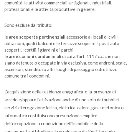
comunità, le attività commerciali, artigianali, industriali,
professionali e le attività produttive in genere.
Calze di nylon ( collant )
S
Sono escluse dal tributo:
Canne per irrigazione
le
aree scoperte pertinenziali
accessorie ai locali di civili
abitazioni, quali i balconi e le terrazze scoperte, i posti auto
CDR
scoperti, i cortili, i giardini e i parchi;
le
aree comuni condominiali
di cui all'art. 1117 c.c. che non
Cannuccia
siano detenute o occupate in via esclusiva, come androni, scale,
ascensori, stenditoi o altri luoghi di passaggio o di utilizzo
S
comune tra i condomini.
Capelli
L'acquisizione della residenza anagrafica o la presenza di
S
arredo e/oppure l’attivazione anche di uno solo dei pubblici
servizi di erogazione idrica, elettrica, calore, gas, telefonica o
Capsula caffè in plastica
informatica costituiscono presunzione semplice
S
dell’occupazione o conduzione dell’immobile e della
conseguente attitudine alla produzione di rifiuti, facendo