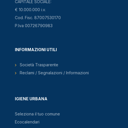
CAPITALE SOCIALE:
C
€ 10.000.000 i.v.
Cod. Fisc. 87007530170
Diluente*
P.Iva 00726790983
CDR
Dischi in vinile e dischetti pc
INFORMAZIONI UTILI
S
Società Trasparente
Reclami / Segnalazioni / Informazioni
Diserbanti*
CDR
IGIENE URBANA
Disinfettanti*
CDR
Seleziona il tuo comune
Ecocalendari
Divano