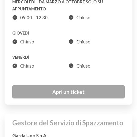
MERCOLEDÌ - DA MARZO A OTTOBRE SOLO SU
APPUNTAMENTO
09.00 - 12.30
Appendiabiti in plastica
Chiuso
P
GIOVEDÌ
Chiuso
Chiuso
Armadio
CDR
VENERDÌ
Chiuso
Chiuso
Arredo da giardino
CDR
Apri un ticket
Asciugacapelli
CDR
Gestore del Servizio di Spazzamento
Aspirapolvere
CDR
Garda Uno S.p.A.