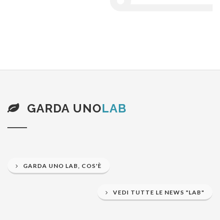
Cristallo
MODULO
S
Cuoio
S
Cuscino
S
GARDA UNO
LAB
Custodie CD, DVD,VHS
S
GARDA UNO LAB, COS'È
Damigiane
CDR
VEDI TUTTE LE NEWS "LAB"
Deiezioni piccoli animali domestici