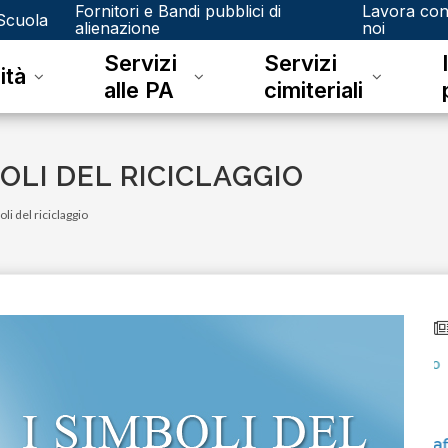
Fornitori e Bandi pubblici di
Lavora co
Scuola
alienazione
noi
Servizi
Servizi
ità
alle PA
cimiteriali
BOLI DEL RICICLAGGIO
li del riciclaggio
venerdì 15 dicembre 2023
Junker e il riconoscimento fotografico