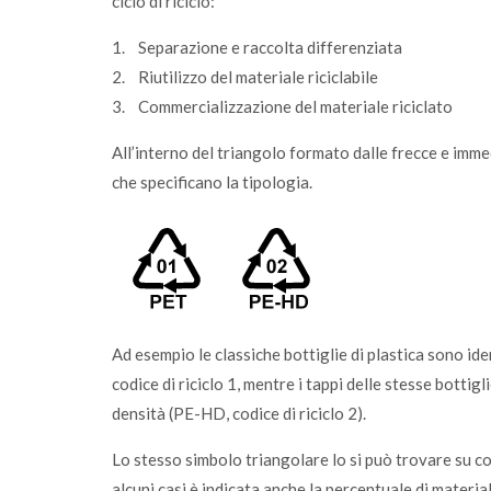
ciclo di riciclo:
1. Separazione e raccolta differenziata
2. Riutilizzo del materiale riciclabile
3. Commercializzazione del materiale riciclato
All’interno del triangolo formato dalle frecce e im
che specificano la tipologia.
Ad esempio le classiche bottiglie di plastica sono iden
codice di riciclo 1, mentre i tappi delle stesse bottigl
densità (PE-HD, codice di riciclo 2).
Lo stesso simbolo triangolare lo si può trovare su con
alcuni casi è indicata anche la percentuale di materia