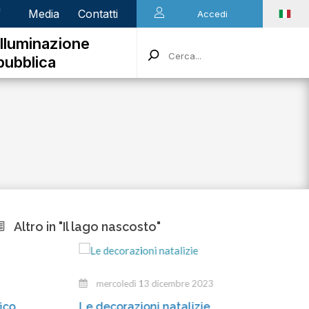
n
Media
Contatti
Accedi
Illuminazione
pubblica
Altro in "Il lago nascosto"
mercoledì 13 dicembre 2023
marte
Le decorazioni natalizie
Gli inca