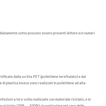
mediatamente sotto possono essere presenti lettere e/o numeri
tificate dalla scritta PET (polietilene tereftalato) e dal
ie di plastica invece sono realizzati in polietilene ad alta
fezioni a loro volta realizzate con materiale riciclato, e in
le riciclato (20%, … 100%); in particolare nel caso delle