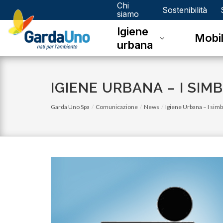
Chi
Gardauno
Sostenibilità
siamo
Igiene
Spa
Mobil
urbana
IGIENE URBANA – I SIM
Garda Uno Spa
Comunicazione
News
Igiene Urbana – I simbo
venerdì 03 novembre 2023
Eco Calendario 2023 Dello - Novembre