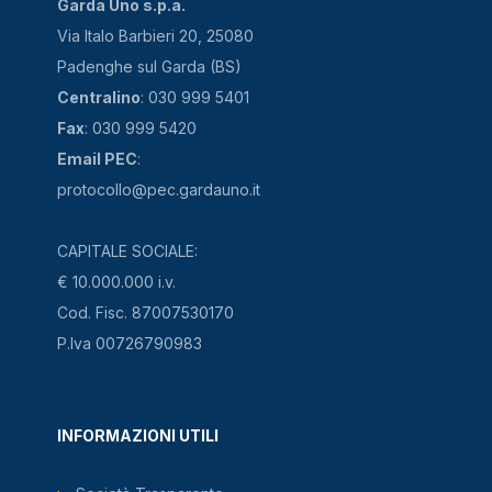
Garda Uno s.p.a.
Via Italo Barbieri 20, 25080
Padenghe sul Garda (BS)
Centralino
: 030 999 5401
Fax
: 030 999 5420
Email PEC
:
protocollo@pec.gardauno.it
CAPITALE SOCIALE:
€ 10.000.000 i.v.
Cod. Fisc. 87007530170
P.Iva 00726790983
INFORMAZIONI UTILI