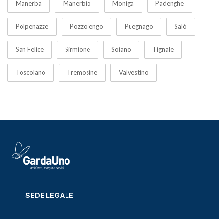
Manerba
Manerbio
Moniga
Padenghe
Polpenazze
Pozzolengo
Puegnago
Salò
San Felice
Sirmione
Soiano
Tignale
Toscolano
Tremosine
Valvestino
SEDE LEGALE