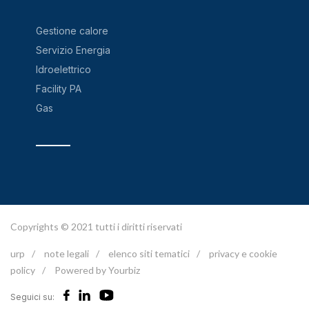
Gestione calore
Servizio Energia
Idroelettrico
Facility PA
Gas
Copyrights © 2021 tutti i diritti riservati
urp
/
note legali
/
elenco siti tematici
/
privacy e cookie
policy
/
Powered by Yourbiz
Seguici su: