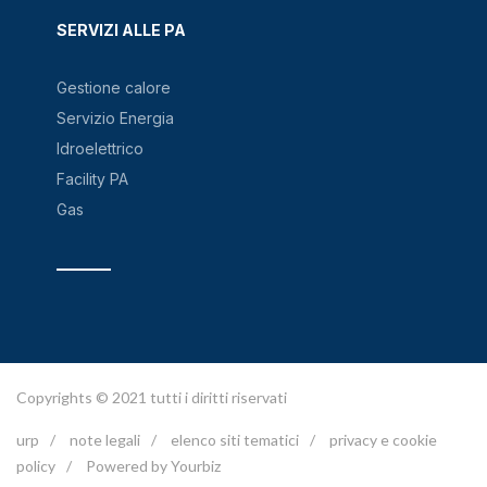
SERVIZI ALLE PA
Gestione calore
Servizio Energia
Idroelettrico
Facility PA
Gas
Copyrights © 2021 tutti i diritti riservati
urp
/
note legali
/
elenco siti tematici
/
privacy e cookie
policy
/
Powered by Yourbiz