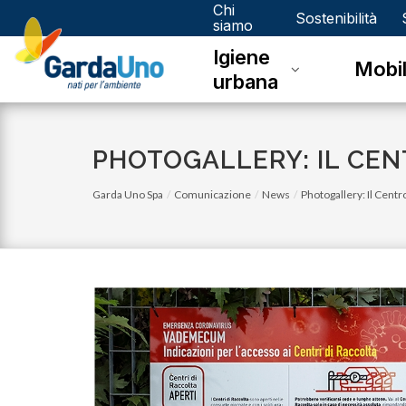
Chi
Gardauno
Sostenibilità
siamo
Igiene
Spa
Mobil
urbana
PHOTOGALLERY: IL CEN
Garda Uno Spa
Comunicazione
News
Photogallery: Il Centr
venerdì 03 novembre 2023
Eco Calendario 2023 Dello - Novembre