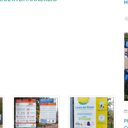
M
P
C