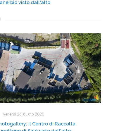
anerbio visto dall'alto
venerdì 26 giugno 2020
hotogallery: il Centro di Raccolta
unettone di Salò visto dall'alto