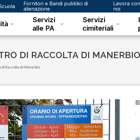
Fornitori e Bandi pubblici di
Lavora co
Scuola
alienazione
noi
Servizi
Servizi
ità
alle PA
cimiteriali
TRO DI RACCOLTA DI MANERBI
o di Raccolta di Manerbio
venerdì 15 dicembre 2023
Junker e il riconoscimento fotografico
L