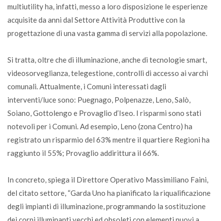
multiutility ha, infatti, messo a loro disposizione le esperienze
acquisite da anni dal Settore Attività Produttive con la
progettazione di una vasta gamma di servizi alla popolazione.
Si tratta, oltre che di illuminazione, anche di tecnologie smart,
videosorveglianza, telegestione, controlli di accesso ai varchi
comunali. Attualmente, i Comuni interessati dagli
interventi/luce sono: Puegnago, Polpenazze, Leno, Salò,
Soiano, Gottolengo e Provaglio d’Iseo. I risparmi sono stati
notevoli per i Comuni. Ad esempio, Leno (zona Centro) ha
registrato un risparmio del 63% mentre il quartiere Regioni ha
raggiunto il 55%; Provaglio addirittura il 66%.
In concreto, spiega il Direttore Operativo Massimiliano Faini,
del citato settore, “Garda Uno ha pianificato la riqualificazione
degli impianti di illuminazione, programmando la sostituzione
dei corpi illuminanti vecchi ed obsoleti con elementi nuovi a