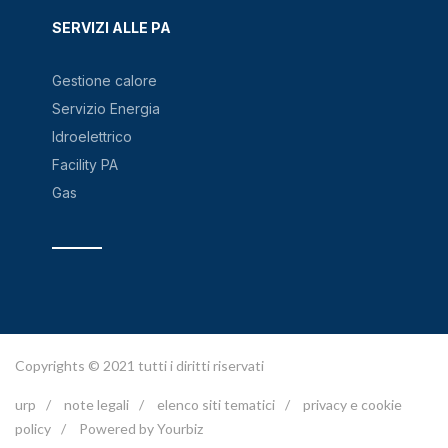
SERVIZI ALLE PA
Gestione calore
Servizio Energia
Idroelettrico
Facility PA
Gas
Copyrights © 2021 tutti i diritti riservati
urp
/
note legali
/
elenco siti tematici
/
privacy e cookie
policy
/
Powered by Yourbiz