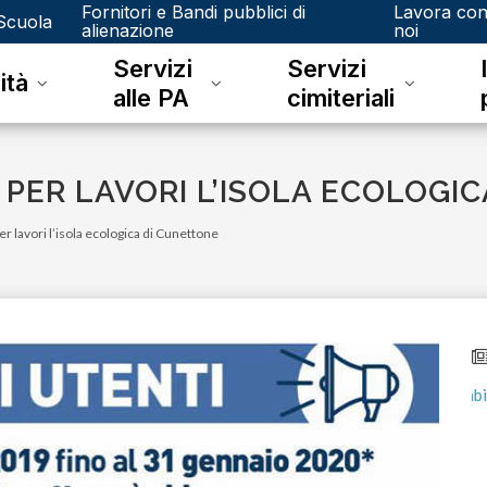
Fornitori e Bandi pubblici di
Lavora co
Scuola
alienazione
noi
Servizi
Servizi
ità
alle PA
cimiteriali
 PER LAVORI L’ISOLA ECOLOGI
er lavori l’isola ecologica di Cunettone
lunedì 15 gennaio 2024