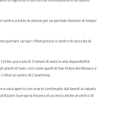
flussi di ingresso e uscita e all’installazione di un nuovo
del centro a tutte le utenze per un periodo limitato di tempo:
no portare i propri rifiuti presso il centro di raccolta di
 (3 km, poco più di 5 minuti di auto) e alla disponibilità
i utenti di Salò, così come quelli di San Felice del Benaco e
rifiuti al centro di Cunettone.
ave e sarà aperto con orario continuato dal lunedì al sabato
e utilizzare la propria tessera di accesso anche al centro di