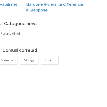
Gardone Riviera: la differenziata «conquista»
cassone
il Giappone
Categorie news
Parlano di noi
Comuni correlati
Manerba
Moniga
Soiano