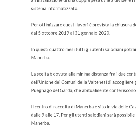
all’installazione di una doppia pesa utile a dividere i 
sistema informatizzato.
Per ottimizzare questi lavori è prevista la chiusura 
dal 5 ottobre 2019 al 31 gennaio 2020.
In questi quattro mesi tutti gli utenti salodiani potran
Manerba.
La scelta è dovuta alla minima distanza fra i due centri
dell’Unione dei Comuni della Valtenesi di accogliere gl
Puegnago del Garda, che abitualmente conferiscono i 
Il centro di raccolta di Manerba è sito in via delle C
dalle 9 alle 17. Per gli utenti salodiani sarà possibil
Manerba.