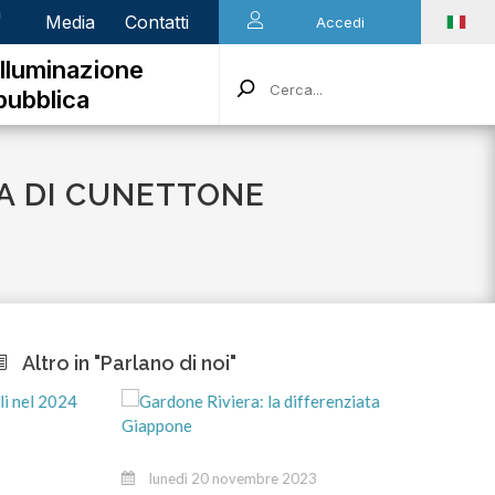
n
Media
Contatti
Accedi
Illuminazione
pubblica
CA DI CUNETTONE
Altro in "Parlano di noi"
marte
lunedì 20 novembre 2023
Stiamo 