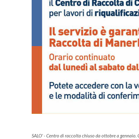
 comunità
A Salò la quota di differenziata ha raggiu
una media del 77%
SALO' - Centro di raccolta chiuso da ottobre a gennaio. Gl