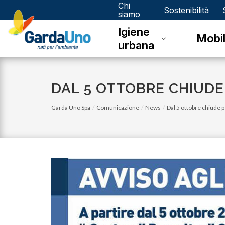
Chi
Gardauno
Sostenibilità
siamo
Igiene
Spa
Mobil
urbana
DAL 5 OTTOBRE CHIUDE
Garda Uno Spa
Comunicazione
News
Dal 5 ottobre chiude p
lunedì 03 luglio 2023