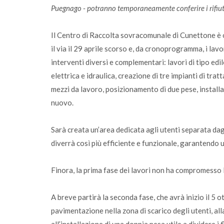
Puegnago - potranno temporaneamente conferire i rifiu
Il Centro di Raccolta sovracomunale di Cunettone è o
il via il 29 aprile scorso e, da cronoprogramma, i lavor
interventi diversi e complementari: lavori di tipo edil
elettrica e idraulica, creazione di tre impianti di tr
mezzi da lavoro, posizionamento di due pese, installa
nuovo.
Sarà creata un’area dedicata agli utenti separata dagl
diverrà così più efficiente e funzionale, garantend
Finora, la prima fase dei lavori non ha compromesso l’
A breve partirà la seconda fase, che avrà inizio il 5
pavimentazione nella zona di scarico degli utenti, al