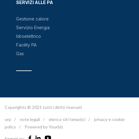
SERVIZI ALLE PA
Gestione calore
Servizio Energia
Idroelettrico
Facility PA
Gas
Copyrights © 2021 tutti i diritti riservati
urp
/
note legali
/
elenco siti tematici
/
privacy e cookie
policy
/
Powered by Yourbiz
Seguici su: