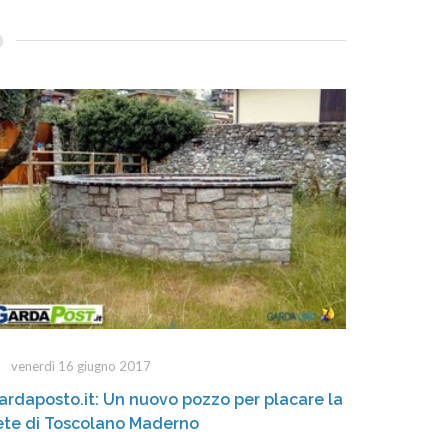
venerdì 16 giugno 2017
ardaposto.it: Un nuovo pozzo per placare la
ete di Toscolano Maderno