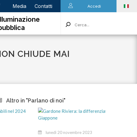
n
Media
Contatti
Accedi
Illuminazione
pubblica
NON CHIUDE MAI
Altro in "Parlano di noi"
mart
lunedì 20 novembre 2023
Stiamo