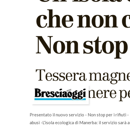
i comunità
A Salò la quota di differenziata ha raggi
una media del 77%
Presentato il nuovo servizio - Non stop per i rifiuti
abusi -L'isola ecologica di Manerba: il servizio sarà 