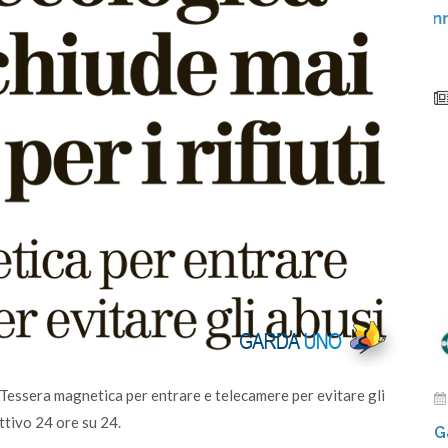
unto
Video: Comunità Energetiche Rinnovabili nel
2024 sul Lago di Garda
 - Tessera magnetica per entrare e telecamere per evitare gli
attivo 24 ore su 24.
G