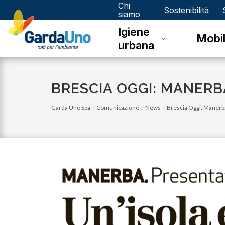
Chi
Gardauno
Sostenibilità
siamo
Igiene
Spa
Mobil
urbana
BRESCIA OGGI: MANERB
Garda Uno Spa
Comunicazione
News
Brescia Oggi: Manerba
lunedì 03 luglio 2023