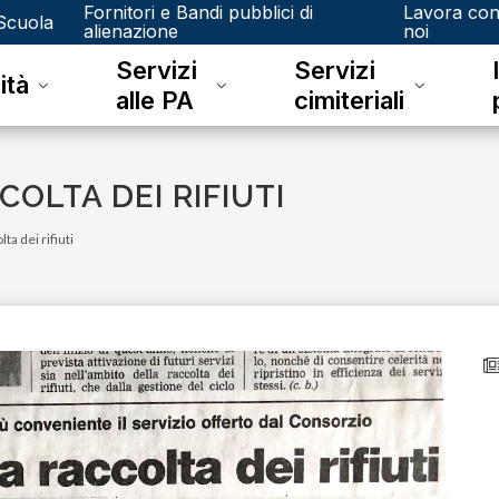
Fornitori e Bandi pubblici di
Lavora co
Scuola
alienazione
noi
Servizi
Servizi
ità
alle PA
cimiteriali
COLTA DEI RIFIUTI
ta dei rifiuti
mercoledì 23 febbraio 2022
Pronte ad entrare in azione