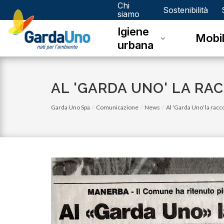
Chi
Gardauno
Sostenibilità
siamo
Igiene
Spa
Mobil
urbana
AL 'GARDA UNO' LA RAC
Garda Uno Spa
Comunicazione
News
Al 'Garda Uno' la raccol
venerdì 10 settembre 2021
n casa