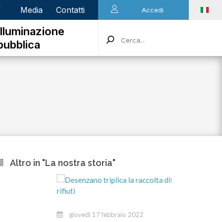
n
Media
Contatti
Accedi
Illuminazione
pubblica
Altro in "La nostra storia"
giovedì 17 febbraio 2022
ven