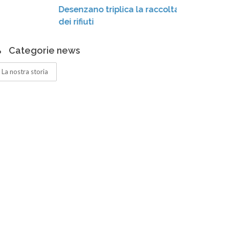
Desenzano triplica la raccolta differenziata
Tosco
dei rifiuti
"Bers
Categorie news
La nostra storia