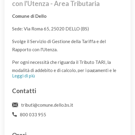
CDR
con l'Utenza - Area Tributaria
Comune di Dello
Appendiabiti in metallo
VL
Sede: Via Roma 65, 25020 DELLO (BS)
Svolge il Servizio di Gestione della Tariffa e del
Appendiabiti in plastica
Rapporto con l'Utenza.
P
Per ogni necessità che riguarda il Tributo TARI, la
modalità di addebito e di calcolo, per i pagamenti e le
Armadio
Leggi di più
posizioni sospese è disponibile lo Sportello dell'Ufficio
CDR
Tributi presso la Sede del Comune al piano terra.
Contatti
Possono essere segnali di errore nella determinazione
Arredo da giardino
di quanto addebitato e di errori / variazioni nei dati
tributi@comune.dello.bs.it
CDR
relativi all'Utenza rilevanti ai fini della commisurazione
800 033 955
dell'addebito stesso
Asciugacapelli