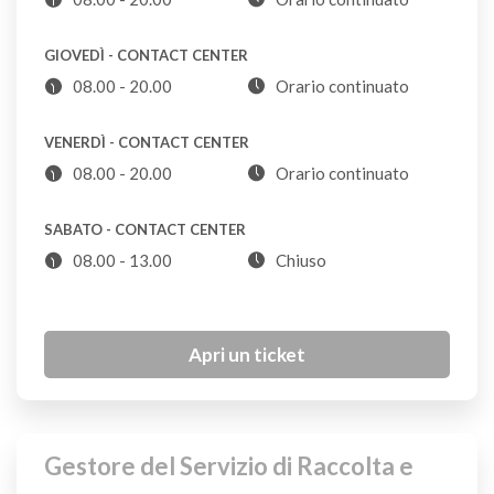
GIOVEDÌ - CONTACT CENTER
Bigiotteria
08.00 - 20.00
Orario continuato
S
VENERDÌ - CONTACT CENTER
Blister per pastiglie
08.00 - 20.00
Orario continuato
S
SABATO - CONTACT CENTER
Bombole del gas
08.00 - 13.00
Chiuso
NO
Apri un ticket
Bombolette metalliche spray vuote
VL
Bombolette spray con simbolo T o F*
Gestore del Servizio di Raccolta e
CDR