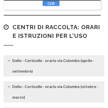
CDR
Acquaragia*
CDR
CENTRI DI RACCOLTA: ORARI
E ISTRUZIONI PER L'USO
Adesivi
S
Dello - Corticelle - orario via Colombo (aprile -
Agenda (senza copertina plastificata)
C
settembre)
Aghi* (con cappuccio protezione)
Dello - Corticelle - orario via Colombo (ottobre -
S
marzo)
Albero di Natale (sintetico)