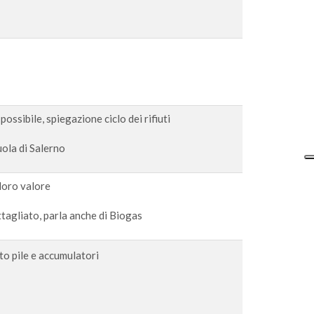
ssibile, spiegazione ciclo dei rifiuti
ola di Salerno
l loro valore
agliato, parla anche di Biogas
o pile e accumulatori