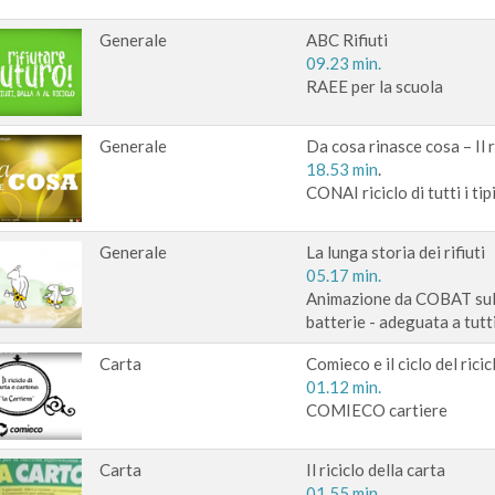
Generale
ABC Rifiuti
09.23 min.
RAEE per la scuola
Generale
Da cosa rinasce cosa – Il ri
18.53 min
.
CONAI riciclo di tutti i tip
Generale
La lunga storia dei rifiuti
05.17 min.
Animazione da COBAT sulla 
batterie - adeguata a tutt
Carta
Comieco e il ciclo del ricic
01.12 min.
COMIECO cartiere
Carta
Il riciclo della carta
01.55 min.