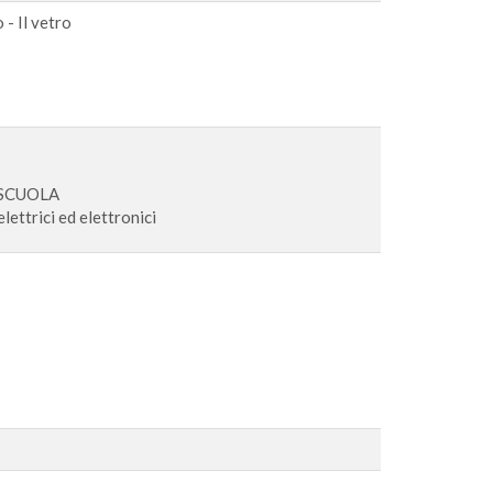
o - Il vetro
 SCUOLA
elettrici ed elettronici