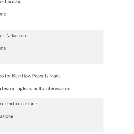
o - L’acciaio
one
lo – L’alluminio
one
eo for kids: How Paper Is Made
 testi in inglese, molto interessante
lo di carta e cartone
azione