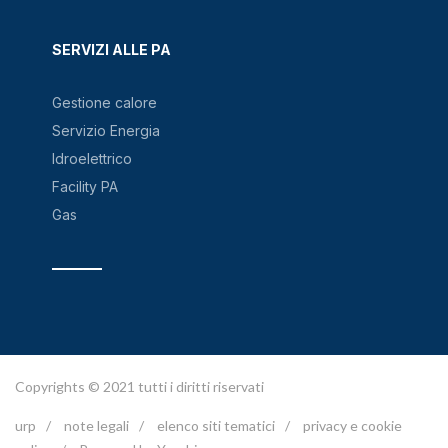
SERVIZI ALLE PA
Gestione calore
Servizio Energia
Idroelettrico
Facility PA
Gas
Copyrights © 2021 tutti i diritti riservati
urp
/
note legali
/
elenco siti tematici
/
privacy e cookie