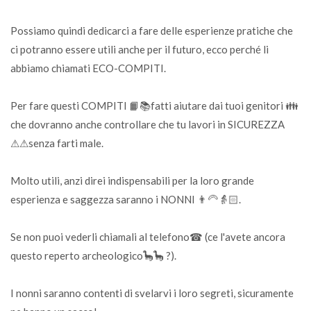
Possiamo quindi dedicarci a fare delle esperienze pratiche che
ci potranno essere utili anche per il futuro, ecco perché li
abbiamo chiamati ECO-COMPITI.
Per fare questi COMPITI 📙📚fatti aiutare dai tuoi genitori 👪
che dovranno anche controllare che tu lavori in SICUREZZA
⚠⚠senza farti male.
Molto utili, anzi direi indispensabili per la loro grande
esperienza e saggezza saranno i NONNI 👨‍🦳👵🏻.
Se non puoi vederli chiamali al telefono☎ (ce l'avete ancora
questo reperto archeologico🦕🦕 ?).
I nonni saranno contenti di svelarvi i loro segreti, sicuramente