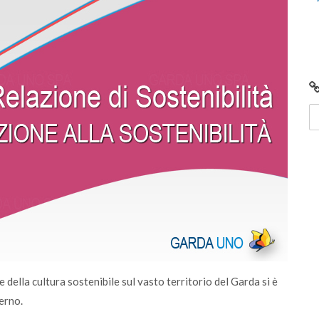
 e
Centro di Raccolta di Desenzano - via Giotto:
chiusura per lavori
 della cultura sostenibile sul vasto territorio del Garda si è
terno.