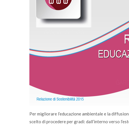
rimento
Sono online gli ecocalendari 2026: scaricali
agese
fai la differenza, ogni giorno
Per migliorare l’educazione ambientale e la diffusione
scelto di procedere per gradi: dall’interno verso l’es