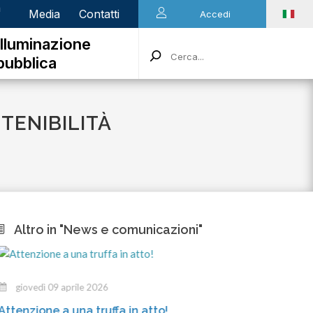
n
Media
Contatti
Accedi
Illuminazione
pubblica
TENIBILITÀ
Altro in "News e comunicazioni"
giovedì 09 aprile 2026
mercole
ttenzione a una truffa in atto!