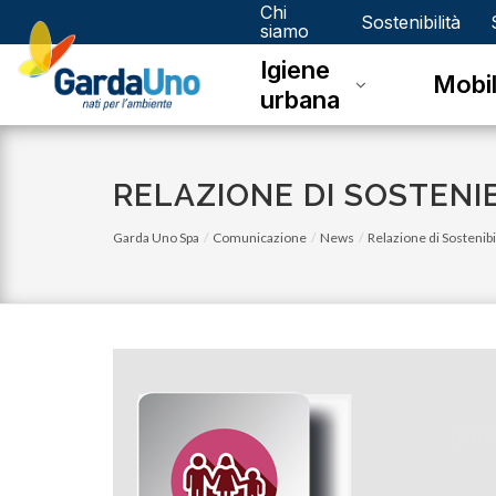
Chi
Gardauno
Sostenibilità
siamo
Igiene
Spa
Mobil
urbana
RELAZIONE DI SOSTENIB
Garda Uno Spa
Comunicazione
News
Relazione di Sostenibi
lunedì 05 gennaio 2026