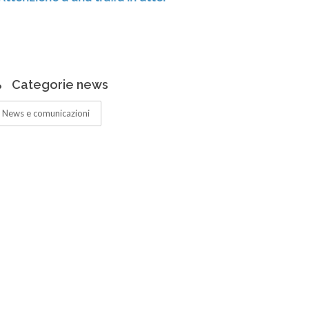
Centro di
ampliati 
Categorie news
News e comunicazioni