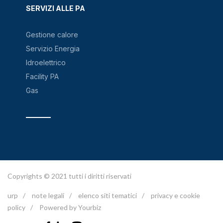
SERVIZI ALLE PA
Gestione calore
Servizio Energia
Idroelettrico
Facility PA
Gas
Copyrights © 2021 tutti i diritti riservati
urp
/
note legali
/
elenco siti tematici
/
privacy e cookie
policy
/
Powered by Yourbiz