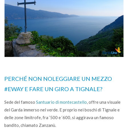
PERCHÉ NON NOLEGGIARE UN MEZZO
#EWAY E FARE UN GIRO A TIGNALE?
Sede del famoso
Santuario di montecastello
, offre una visuale
del Garda immerso nel verde. E proprio nei boschi di Tignale e
delle zone limitrofe, fra ‘500 e ‘600, si aggirava un famoso
bandito, chiamato Zanzanù.