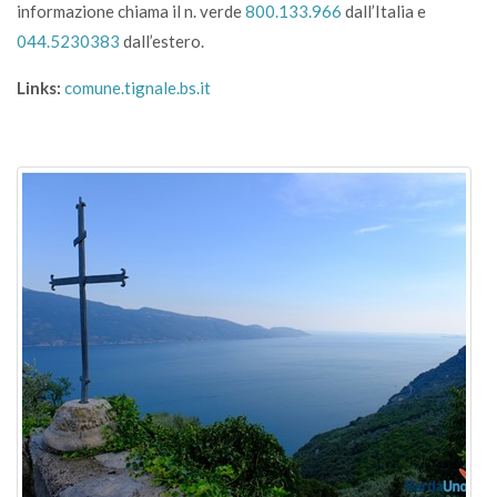
informazione chiama il n. verde
800.133.966
dall’Italia e
044.5230383
dall’estero.
Links:
comune.tignale.bs.it