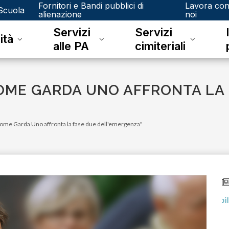
Fornitori e Bandi pubblici di
Lavora co
Scuola
alienazione
noi
Servizi
Servizi
ità
alle PA
cimiteriali
COME GARDA UNO AFFRONTA LA
Come Garda Uno affronta la fase due dell'emergenza"