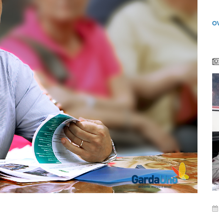
lunedì 15 gennaio 2024
o
Video: Comunità Energetiche Rinnovabili nel
G
2024 sul Lago di Garda
i