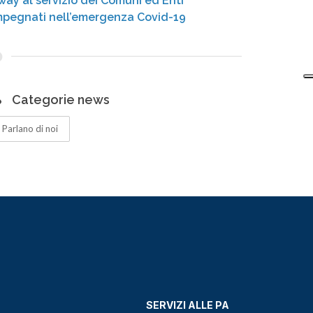
way al servizio dei Comuni ed Enti
mpegnati nell’emergenza Covid-19
Categorie news
Parlano di noi
SERVIZI ALLE PA