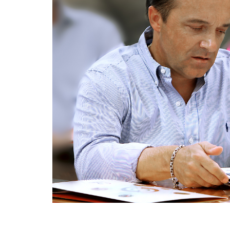
lunedì 03 luglio 2023
omunità
A Salò la quota di differenziata ha raggiunt
una media del 77%