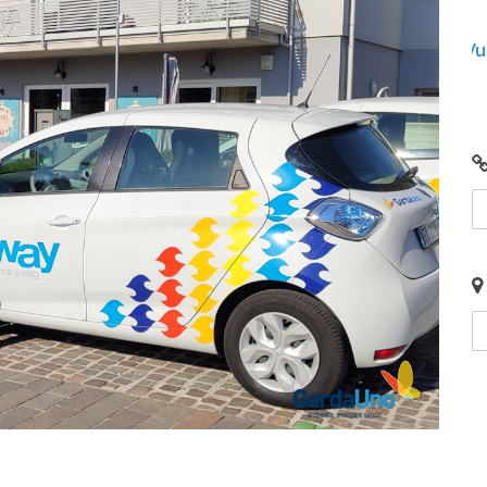
mercoledì 16 agosto 2023
Hai un’auto elettrica e devi ricaricarla? Vuoi
G
provare Eway e non sai come fare?
t