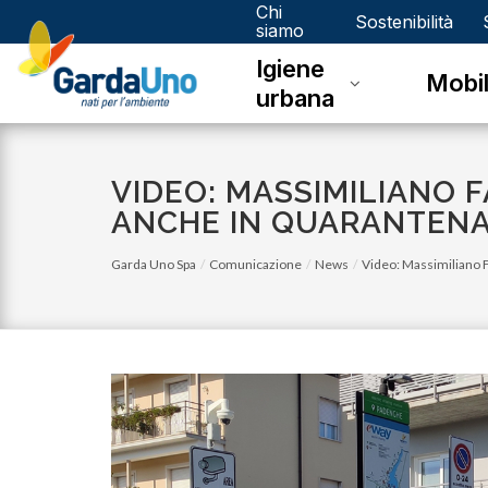
Chi
Gardauno
Sostenibilità
siamo
Igiene
Spa
Mobil
urbana
VIDEO: MASSIMILIANO F
ANCHE IN QUARANTEN
Garda Uno Spa
Comunicazione
News
Video: Massimiliano F
martedì 01 marzo 2022