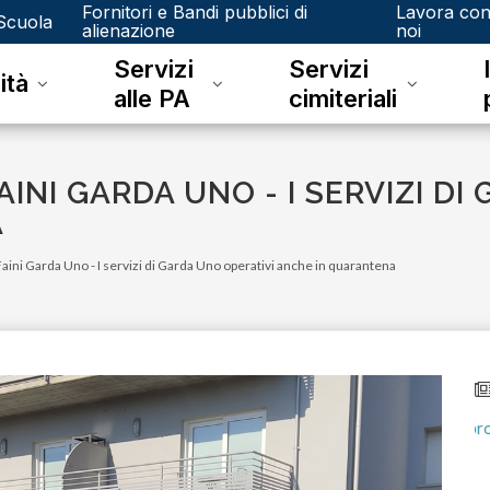
Fornitori e Bandi pubblici di
Lavora co
Scuola
alienazione
noi
Servizi
Servizi
ità
alle PA
cimiteriali
AINI GARDA UNO - I SERVIZI DI
A
aini Garda Uno - I servizi di Garda Uno operativi anche in quarantena