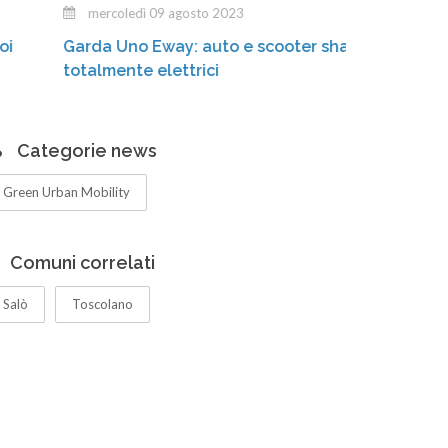
mercoledì 09 agosto 2023
lunedì 2
arda Uno Eway: auto e scooter sharing
Massimili
otalmente elettrici
mobilità 
Garda”
Categorie news
Green Urban Mobility
Comuni correlati
Salò
Toscolano