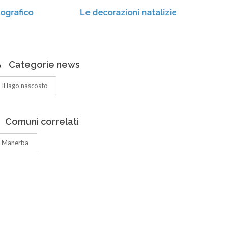
Le decorazioni natalizie
Gli i
Categorie news
Il lago nascosto
Comuni correlati
Manerba