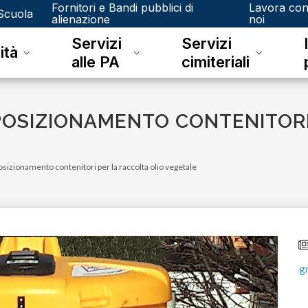
Fornitori e Bandi pubblici di
Lavora co
Scuola
alienazione
noi
Servizi
Servizi
ità
alle PA
cimiteriali
POSIZIONAMENTO CONTENITORI
sizionamento contenitori per la raccolta olio vegetale
venerdì 15 dicembre 2023