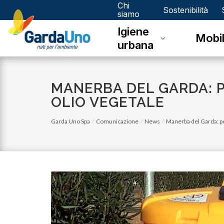
Chi
Gardauno
Sostenibilità
siamo
Igiene
Spa
Mobil
urbana
MANERBA DEL GARDA: 
OLIO VEGETALE
Garda Uno Spa
Comunicazione
News
Manerba del Garda: po
venerdì 03 novembre 2023