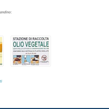
avandino
:
ti