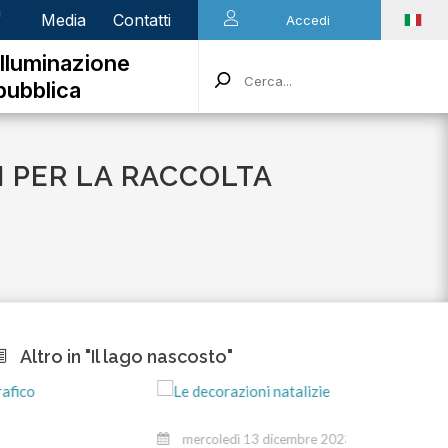
n
Media
Contatti
Accedi
Illuminazione
pubblica
 PER LA RACCOLTA
Altro in "Il lago nascosto"
mercoledì 13 dicembre 2023
ma