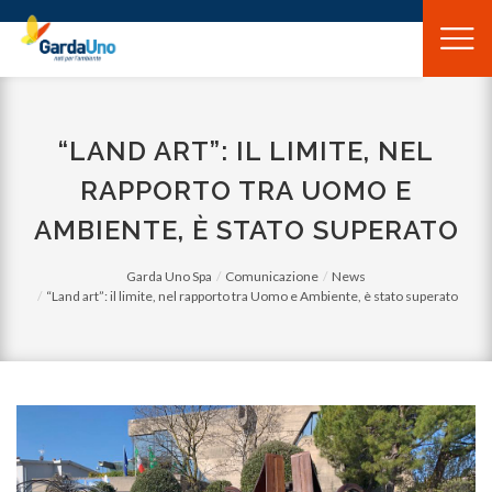
Gardauno
Spa
“LAND ART”: IL LIMITE, NEL
RAPPORTO TRA UOMO E
AMBIENTE, È STATO SUPERATO
Garda Uno Spa
Comunicazione
News
“Land art”: il limite, nel rapporto tra Uomo e Ambiente, è stato superato