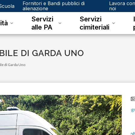
Fornitori e Bandi pubblici di
Lavora co
Scuola
alienazione
noi
Servizi
Servizi
ità
alle PA
cimiteriali
BILE DI GARDA UNO
ile di Garda Uno
venerdì 15 dicembre 2023
Junker e il riconoscimento fotografico