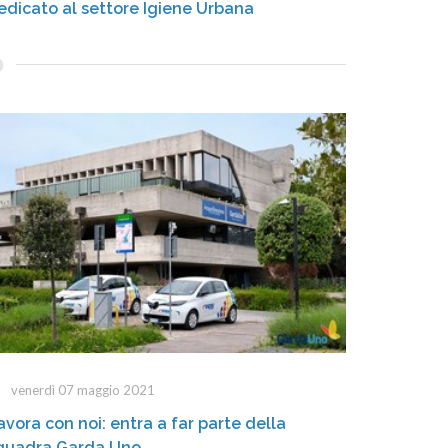
edicato al settore Igiene Urbana
venerdì 07 maggio 2021
avora con noi: entra a far parte della
quadra Garda Uno