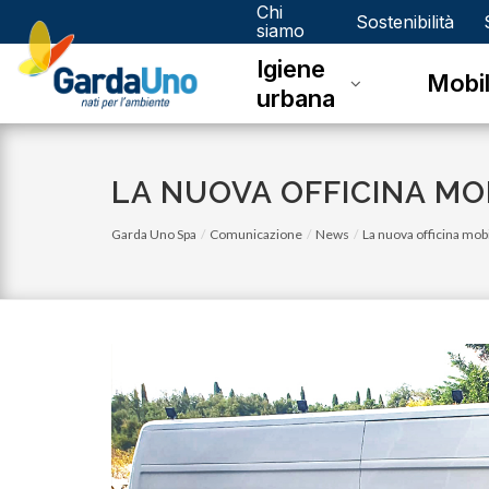
Chi
Gardauno
Sostenibilità
siamo
Igiene
Spa
Mobil
urbana
LA NUOVA OFFICINA MO
Garda Uno Spa
Comunicazione
News
La nuova officina mob
venerdì 03 novembre 2023
Eco Calendario 2023 Dello - Novembre