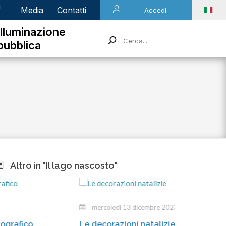
n
Media
Contatti
Accedi
Illuminazione
pubblica
Altro in "Il lago nascosto"
mercoledì 13 dicembre 2023
mart
Le decorazioni natalizie
Gli inc