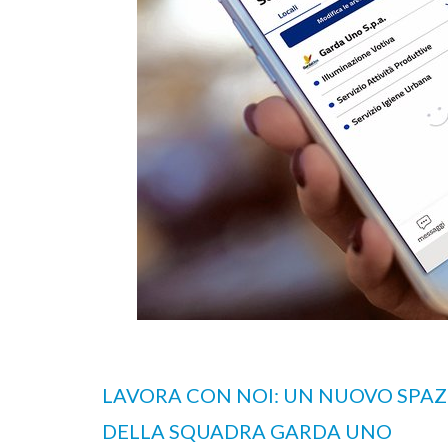
 conferimento
Sono online gli ecocalendari 2026: sca
 Calvagese
fai la differenza, ogni giorno
LAVORA CON NOI: UN NUOVO SPAZI
DELLA SQUADRA GARDA UNO