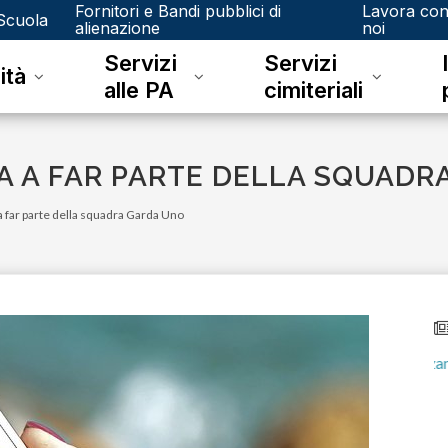
Fornitori e Bandi pubblici di
Lavora co
Scuola
alienazione
noi
Servizi
Servizi
ità
alle PA
cimiteriali
A A FAR PARTE DELLA SQUADR
a far parte della squadra Garda Uno
lunedì 08 giugno 2026