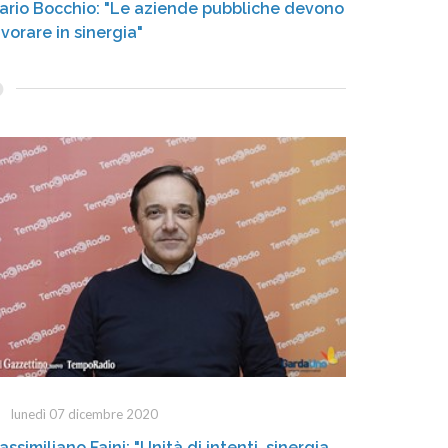
ario Bocchio: "Le aziende pubbliche devono
avorare in sinergia"
lunedì 07 dicembre 2020
assimiliano Faini: "Unità di intenti, sinergia