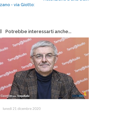
Cen
amp
Potrebbe interessarti anche...
lunedì 21 dicembre 2020