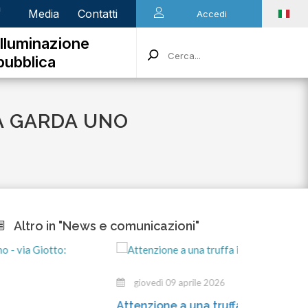
n
Media
Contatti
Accedi
Illuminazione
pubblica
A GARDA UNO
Altro in "News e comunicazioni"
giovedì 09 aprile 2026
Attenzione a una truffa in atto!