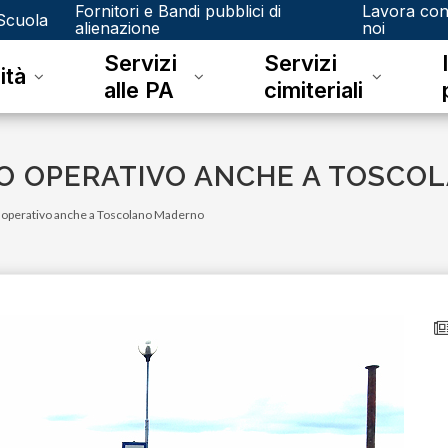
Fornitori e Bandi pubblici di
Lavora co
Scuola
alienazione
noi
Servizi
Servizi
ità
alle PA
cimiteriali
UNO OPERATIVO ANCHE A TOSC
no operativo anche a Toscolano Maderno
venerdì 15 dicembre 2023
Junker e il riconoscimento fotografico