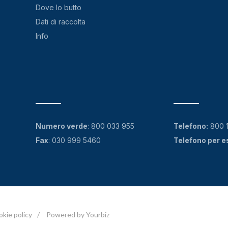
Dove lo butto
Dati di raccolta
Info
Numero verde
:
800 033 955
Telefono:
800 
Fax
: 030 999 5460
Telefono per e
okie policy
/
Powered by Yourbiz