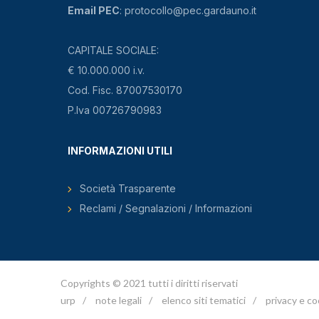
Email PEC
: protocollo@pec.gardauno.it
CAPITALE SOCIALE:
€ 10.000.000 i.v.
Cod. Fisc. 87007530170
P.Iva 00726790983
INFORMAZIONI UTILI
Società Trasparente
Reclami / Segnalazioni / Informazioni
Copyrights © 2021 tutti i diritti riservati
urp
/
note legali
/
elenco siti tematici
/
privacy e co