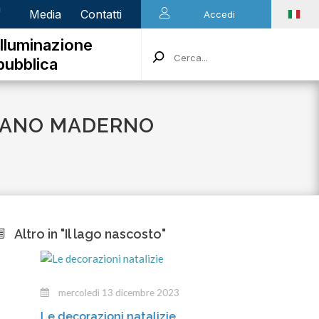
n
Media
Contatti
Accedi
Illuminazione
pubblica
OLANO MADERNO
Altro in "Il lago nascosto"
mercoledì 13 dicembre 2023
marte
Le decorazioni natalizie
Gli inca