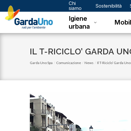
Chi
Gardauno
Sostenibilità
siamo
Igiene
Spa
Mobil
urbana
IL T-RICICLO’ GARDA 
Garda Uno Spa
Comunicazione
News
Il T-Riciclo’ Garda U
venerdì 03 novembre 2023
Eco Calendario 2023 Dello - Novembre