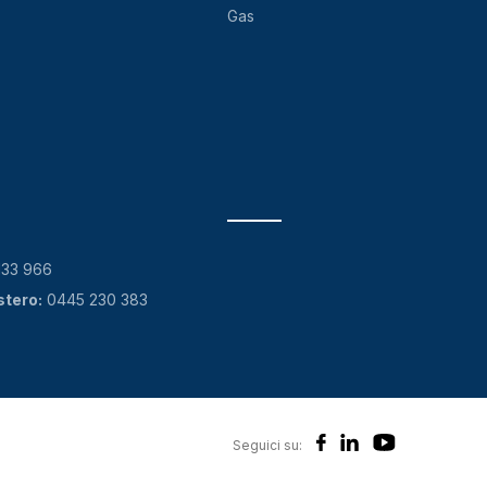
Gas
133 966
stero:
0445 230 383
Seguici su: