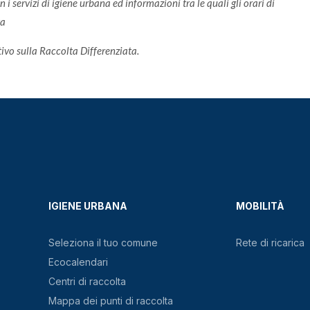
i servizi di igiene urbana ed informazioni tra le quali gli orari di
ta
ativo sulla Raccolta Differenziata.
IGIENE URBANA
MOBILITÀ
Seleziona il tuo comune
Rete di ricarica
Ecocalendari
Centri di raccolta
Mappa dei punti di raccolta