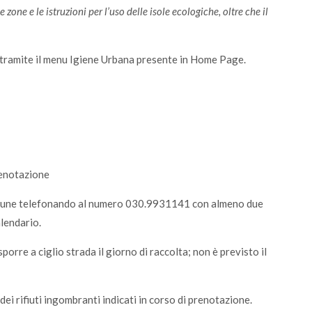
zone e le istruzioni per l’uso delle isole ecologiche, oltre che il
 tramite il menu Igiene Urbana presente in Home Page.
renotazione
Comune telefonando al numero 030.9931141 con almeno due
alendario.
esporre a ciglio strada il giorno di raccolta; non è previsto il
i rifiuti ingombranti indicati in corso di prenotazione.