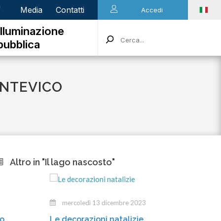
n
Media
Contatti
Accedi
Illuminazione
pubblica
ONTEVICO
Altro in "Il lago nascosto"
mercoledì 13 dicembre 2023
mart
Le decorazioni natalizie
Gli inc