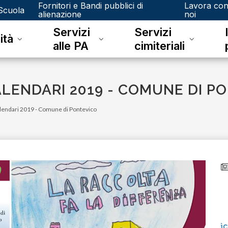
Fornitori e Bandi pubblici di
Lavora co
Scuola
alienazione
noi
Servizi
Servizi
ità
alle PA
cimiteriali
ALENDARI 2019 - COMUNE DI P
alendari 2019 - Comune di Pontevico
venerdì 15 dicembre 2023
Junker e il riconoscimento fotografico