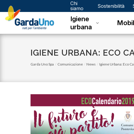
Chi
Gardauno
Sostenibilità
siamo
Igiene
Spa
Mobil
urbana
IGIENE URBANA: ECO C
Garda Uno Spa
Comunicazione
News
Igiene Urbana: Eco C
venerdì 03 novembre 2023
Eco Calendario 2023 Dello - Novembre