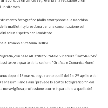
di lavoro, da un ufficio segreteria alla redazione di un
i un sito web.
llo strumento fotografico (dallo smartphone alla macchina
della multiutility bresciana per una comunicazione sul
dini ad un rispetto per l’ambiente.
ele Troiano e Stefania Bellini.
otografia, con base all’Istituto Statale Superiore “Bazoli-Polo”
lassi terze e quarte della sezione “Grafica e Comunicazione”.
scuno: dopo il 18 marzo, seguiranno quelli del 1 e 29 aprile e del
iega Massimiliano Faini “prevede lo scatto fotografico fin dal
ta meravigliosa professione scorre in parallelo a quella dei