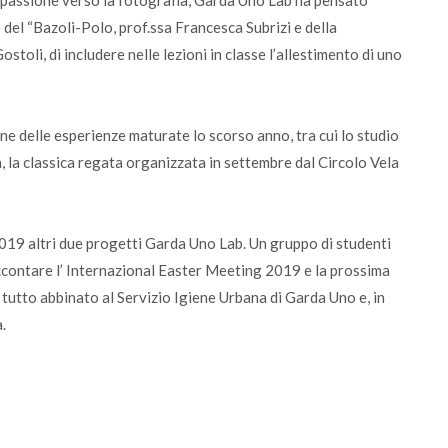
a passione verso la fotografia, Garda Uno Lab ha pensato
 del “Bazoli-Polo, prof.ssa Francesca Subrizi e della
toli, di includere nelle lezioni in classe l’allestimento di uno
ne delle esperienze maturate lo scorso anno, tra cui lo studio
a, la classica regata organizzata in settembre dal Circolo Vela
019 altri due progetti Garda Uno Lab. Un gruppo di studenti
ccontare l’ Internazional Easter Meeting 2019 e la prossima
 tutto abbinato al Servizio Igiene Urbana di Garda Uno e, in
.