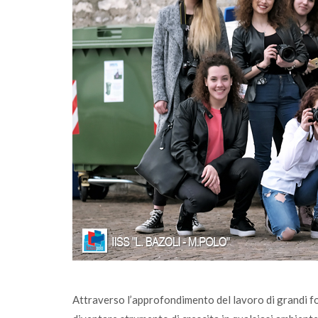
rimento
Sono online gli ecocalendari 2026: scaricali
agese
fai la differenza, ogni giorno
Attraverso l’approfondimento del lavoro di grandi f