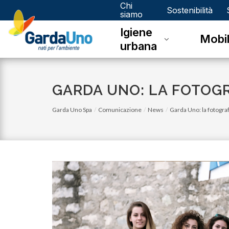
Chi
Gardauno
Sostenibilità
siamo
Igiene
Spa
Mobil
urbana
GARDA UNO: LA FOTOGR
Garda Uno Spa
Comunicazione
News
Garda Uno: la fotograf
lunedì 05 gennaio 2026