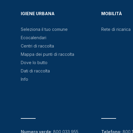
IGIENE URBANA
MOBILITÀ
Seleziona il tuo comune
Rete di ricarica
Ecocalendari
Centri di raccolta
Mappa dei punti di raccolta
Dove lo butto
Dati di raccolta
Info
Numero verde
:
800 033 955
Telefono:
800 