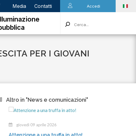
n
Media
Contatti
Accedi
Illuminazione
pubblica
CITA PER I GIOVANI
Altro in "News e comunicazioni"
giovedì 09 aprile 2026
mercole
ttenzione a una truffa in atto!