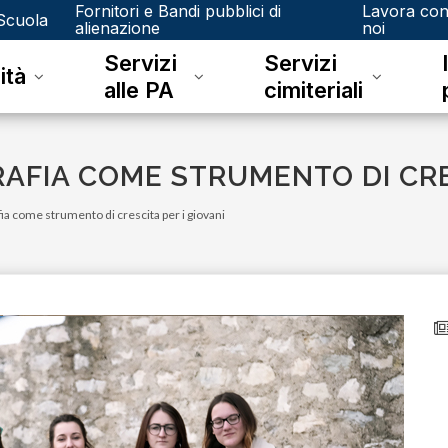
Fornitori e Bandi pubblici di
Lavora co
Scuola
alienazione
noi
Servizi
Servizi
ità
alle PA
cimiteriali
AFIA COME STRUMENTO DI CRES
ia come strumento di crescita per i giovani
lunedì 08 giugno 2026
A