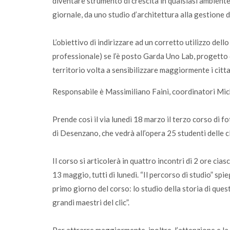
diventare strumento di crescita in qualsiasi ambiente 
giornale, da uno studio d’architettura alla gestione d
L’obiettivo di indirizzare ad un corretto utilizzo de
professionale) se l’è posto Garda Uno Lab, progetto 
territorio volta a sensibilizzare maggiormente i citta
Responsabile è Massimiliano Faini, coordinatori Mich
Prende così il via lunedì 18 marzo il terzo corso di f
di Desenzano, che vedrà all’opera 25 studenti delle c
Il corso si articolerà in quattro incontri di 2 ore cia
13 maggio, tutti di lunedì. “Il percorso di studio” sp
primo giorno del corso: lo studio della storia di ques
grandi maestri del clic”.