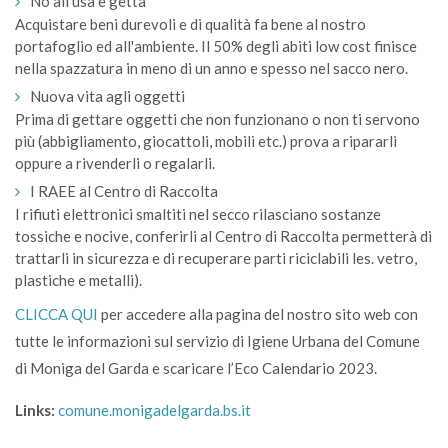
No all'usa e getta
Acquistare beni durevoli e di qualità fa bene al nostro
portafoglio ed all'ambiente. Il 50% degli abiti low cost finisce
nella spazzatura in meno di un anno e spesso nel sacco nero.
Nuova vita agli oggetti
Prima di gettare oggetti che non funzionano o non ti servono
più (abbigliamento, giocattoli, mobili etc.) prova a ripararli
oppure a rivenderli o regalarli.
I RAEE al Centro di Raccolta
I rifiuti elettronici smaltiti nel secco rilasciano sostanze
tossiche e nocive, conferirli al Centro di Raccolta permetterà di
trattarli in sicurezza e di recuperare parti riciclabili les. vetro,
plastiche e metalli).
CLICCA QUI
per accedere alla pagina del nostro sito web con
tutte le informazioni sul servizio di Igiene Urbana del Comune
di Moniga del Garda e scaricare l’Eco Calendario 2023.
Links:
comune.monigadelgarda.bs.it