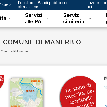
Fornitori e Bandi pubblici di
Lavora co
Scuola
alienazione
noi
Servizi
Servizi
ità
alle PA
cimiteriali
- COMUNE DI MANERBIO
- Comune di Manerbio
venerdì 15 dicembre 2023
Junker e il riconoscimento fotografico