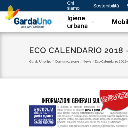
Chi
Gardauno
Sostenibilità
siamo
Igiene
Spa
Mobil
urbana
ECO CALENDARIO 2018 
Garda Uno Spa
Comunicazione
News
Eco Calendario 2018 
venerdì 03 novembre 2023
Eco Calendario 2023 Dello - Novembre