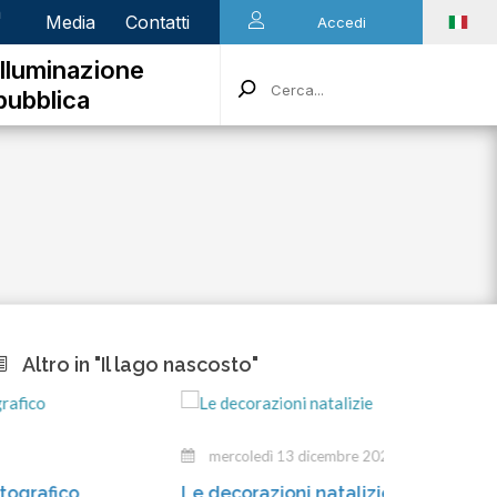
n
Media
Contatti
Accedi
Illuminazione
pubblica
Altro in "Il lago nascosto"
mercoledì 13 dicembre 2023
m
Le decorazioni natalizie
Gli 