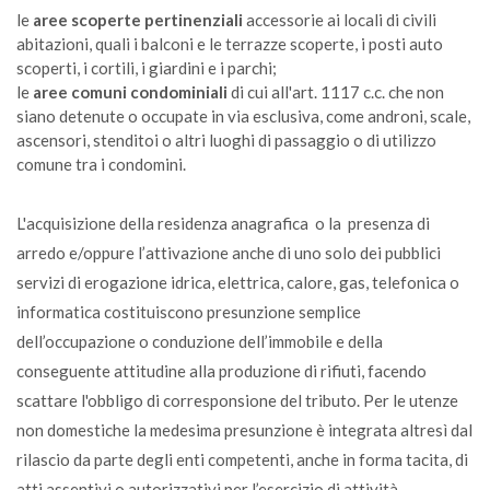
le
aree scoperte pertinenziali
accessorie ai locali di civili
S
abitazioni, quali i balconi e le terrazze scoperte, i posti auto
scoperti, i cortili, i giardini e i parchi;
le
aree comuni condominiali
di cui all'art. 1117 c.c. che non
Carcasse di animali
siano detenute o occupate in via esclusiva, come androni, scale,
NA
ascensori, stenditoi o altri luoghi di passaggio o di utilizzo
comune tra i condomini.
Caricabatterie
CDR
L'acquisizione della residenza anagrafica o la presenza di
arredo e/oppure l’attivazione anche di uno solo dei pubblici
servizi di erogazione idrica, elettrica, calore, gas, telefonica o
Carta (anche bagnata di acqua)
informatica costituiscono presunzione semplice
C
dell’occupazione o conduzione dell’immobile e della
conseguente attitudine alla produzione di rifiuti, facendo
Carta assorbente da cucina unta
scattare l'obbligo di corresponsione del tributo. Per le utenze
U
non domestiche la medesima presunzione è integrata altresì dal
rilascio da parte degli enti competenti, anche in forma tacita, di
Carta da forno
atti assentivi o autorizzativi per l’esercizio di attività