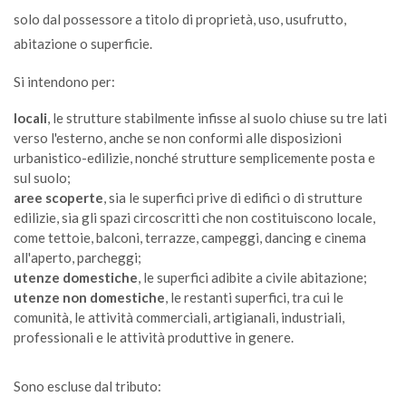
solo dal possessore a titolo di proprietà, uso, usufrutto,
ABB
abitazione o superficie.
Calze di nylon ( collant )
Si intendono per:
S
locali
, le strutture stabilmente infisse al suolo chiuse su tre lati
verso l'esterno, anche se non conformi alle disposizioni
urbanistico-edilizie, nonché strutture semplicemente posta e
Canne per irrigazione
sul suolo;
CDR
aree scoperte
, sia le superfici prive di edifici o di strutture
edilizie, sia gli spazi circoscritti che non costituiscono locale,
come tettoie, balconi, terrazze, campeggi, dancing e cinema
Cannuccia
all'aperto, parcheggi;
S
utenze domestiche
, le superfici adibite a civile abitazione;
utenze non domestiche
, le restanti superfici, tra cui le
comunità, le attività commerciali, artigianali, industriali,
Capelli
professionali e le attività produttive in genere.
S
Sono escluse dal tributo:
Capsula caffè in plastica