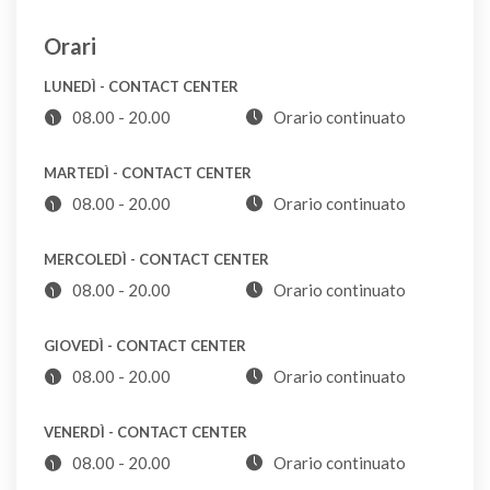
Appendiabiti in metallo
Si raccomanda, all'apertura del ticket, di non utilizzare
Orari
VL
una email PEC, salvo che non si sia certi che la PEC
LUNEDÌ - CONTACT CENTER
possa ricevere anche da caselle postali elettroniche
08.00 - 20.00
Orario continuato
non certificate. Nel caso sia necessario utilizzare
Appendiabiti in plastica
P
comunque una PEC, vi invitiamo a scrivere direttamente
MARTEDÌ - CONTACT CENTER
al nostro recapito PEC sotto indicato.
08.00 - 20.00
Orario continuato
Armadio
CDR
MERCOLEDÌ - CONTACT CENTER
08.00 - 20.00
Orario continuato
Arredo da giardino
CDR
GIOVEDÌ - CONTACT CENTER
08.00 - 20.00
Orario continuato
Asciugacapelli
VENERDÌ - CONTACT CENTER
CDR
08.00 - 20.00
Orario continuato