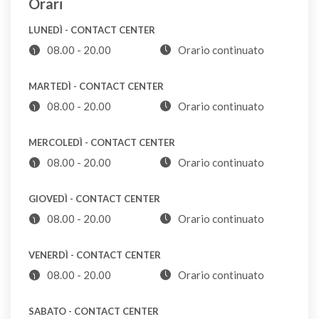
Orari
Borse
una email PEC, salvo che non si sia certi che la PEC
ABB
LUNEDÌ - CONTACT CENTER
possa ricevere anche da caselle postali elettroniche
08.00 - 20.00
Orario continuato
non certificate. Nel caso sia necessario utilizzare
Borse danneggiate
comunque una PEC, vi invitiamo a scrivere direttamente
MARTEDÌ - CONTACT CENTER
S
al nostro recapito PEC sotto indicato.
08.00 - 20.00
Orario continuato
Bottiglie di plastica
MERCOLEDÌ - CONTACT CENTER
P
08.00 - 20.00
Orario continuato
Bottiglie di vetro
GIOVEDÌ - CONTACT CENTER
VL
08.00 - 20.00
Orario continuato
VENERDÌ - CONTACT CENTER
Bottoni
08.00 - 20.00
Orario continuato
S
SABATO - CONTACT CENTER