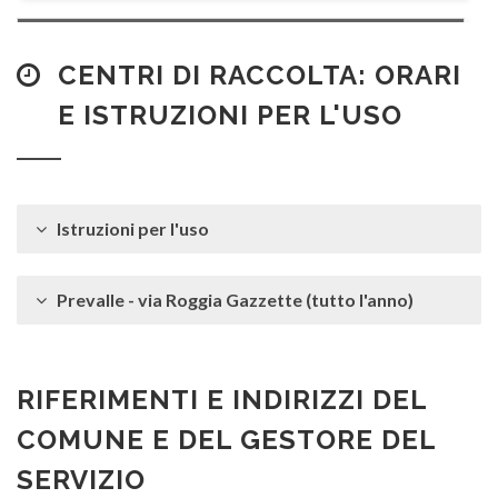
Acquaragia*
CDR
CENTRI DI RACCOLTA: ORARI
E ISTRUZIONI PER L'USO
Adesivi
S
Istruzioni per l'uso
Agenda (senza copertina plastificata)
C
Prevalle - via Roggia Gazzette (tutto l'anno)
Aghi* (con cappuccio protezione)
S
RIFERIMENTI E INDIRIZZI DEL
Albero di Natale (sintetico)
COMUNE E DEL GESTORE DEL
CDR
SERVIZIO