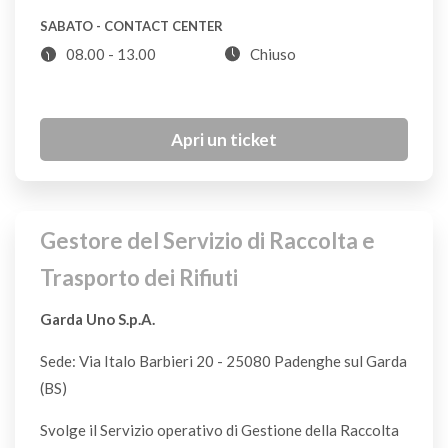
Aspirapolvere
SABATO - CONTACT CENTER
CDR
08.00 - 13.00
Chiuso
Asse da stiro
CDR
Apri un ticket
Assorbenti igienici
S
Gestore del Servizio di Raccolta e
Trasporto dei Rifiuti
Astuccio
S
Garda Uno S.p.A.
Sede: Via Italo Barbieri 20 - 25080 Padenghe sul Garda
Attaccapanni
(BS)
CDR
Svolge il Servizio operativo di Gestione della Raccolta