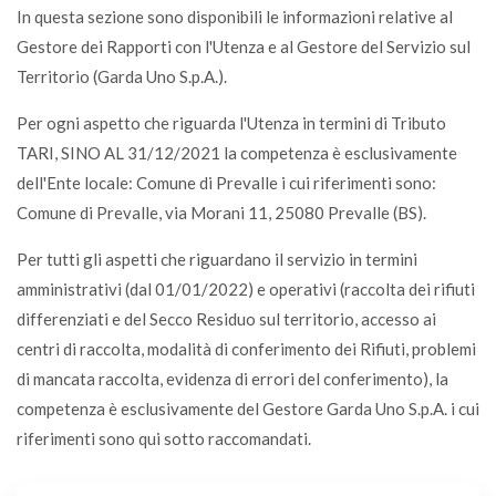
In questa sezione sono disponibili le informazioni relative al
Albero di Natale (vivo)
Gestore dei Rapporti con l'Utenza e al Gestore del Servizio sul
V
Territorio (Garda Uno S.p.A.).
Per ogni aspetto che riguarda l'Utenza in termini di Tributo
Alimentatori elettrici
TARI, SINO AL 31/12/2021 la competenza è esclusivamente
CDR
dell'Ente locale: Comune di Prevalle i cui riferimenti sono:
Comune di Prevalle, via Morani 11, 25080 Prevalle (BS).
Alimenti avariati (senza confezione)
U
Per tutti gli aspetti che riguardano il servizio in termini
amministrativi (dal 01/01/2022) e operativi (raccolta dei rifiuti
differenziati e del Secco Residuo sul territorio, accesso ai
Alimenti per animali (crocchette e sim.)
centri di raccolta, modalità di conferimento dei Rifiuti, problemi
U
di mancata raccolta, evidenza di errori del conferimento), la
competenza è esclusivamente del Gestore Garda Uno S.p.A. i cui
Alluminio (barattoli, lattine, vaschette,etc)
riferimenti sono qui sotto raccomandati.
VL