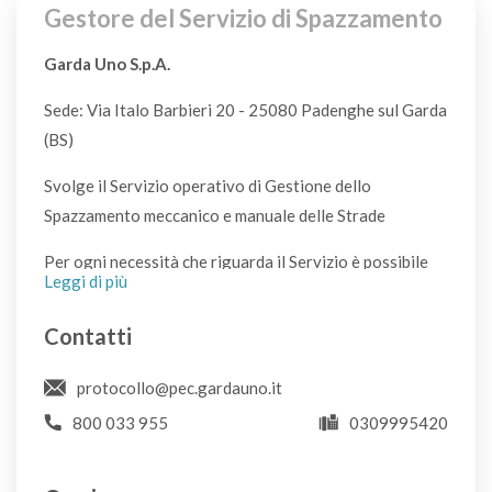
Bigiotteria
Gestore del Servizio di Spazzamento
S
Garda Uno S.p.A.
Sede: Via Italo Barbieri 20 - 25080 Padenghe sul Garda
Blister per pastiglie
S
(BS)
Svolge il Servizio operativo di Gestione dello
Bombole del gas
Spazzamento meccanico e manuale delle Strade
NO
Per ogni necessità che riguarda il Servizio è possibile
Leggi di più
utilizzare il sistema di supporto all'Utenza cliccando
Bombolette metalliche spray vuote
sulla scritta "Apri un ticket". Avrete risposta nel più
Contatti
VL
breve tempo possibile compatibilmente con il problema
riscontrato: vi sono situazioni che non consentono una
protocollo@pec.gardauno.it
Bombolette spray con simbolo T o F*
celere risposta in quanto devono essere verificate le
800 033 955
0309995420
CDR
condizioni con le quali è emerso il problema.
Si raccomanda, all'apertura del ticket, di non utilizzare