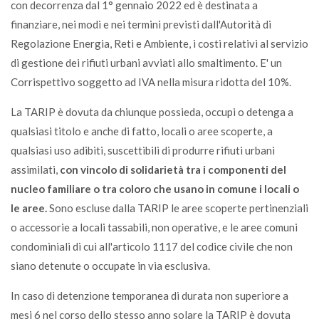
Caffè
con decorrenza dal 1° gennaio 2022 ed è destinata a
U
finanziare, nei modi e nei termini previsti dall'Autorità di
Regolazione Energia, Reti e Ambiente, i costi relativi al servizio
di gestione dei rifiuti urbani avviati allo smaltimento. E' un
Caffettiera alluminio
Corrispettivo soggetto ad IVA nella misura ridotta del 10%.
VL
La TARIP è dovuta da chiunque possieda, occupi o detenga a
Calcinacci*
qualsiasi titolo e anche di fatto, locali o aree scoperte, a
CDR
qualsiasi uso adibiti, suscettibili di produrre rifiuti urbani
assimilati,
con vincolo di solidarietà tra i componenti del
nucleo familiare o tra coloro che usano in comune i locali o
Calcolatrici
le aree.
Sono escluse dalla TARIP le aree scoperte pertinenziali
CDR
o accessorie a locali tassabili, non operative, e le aree comuni
condominiali di cui all'articolo 1117 del codice civile che non
Caldaia
siano detenute o occupate in via esclusiva.
CDR
In caso di detenzione temporanea di durata non superiore a
mesi 6 nel corso dello stesso anno solare la TARIP è dovuta
Calze (spugna-lana-cotone )