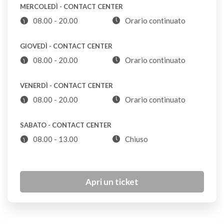
MERCOLEDÌ - CONTACT CENTER
Batterie auto
CDR
08.00 - 20.00
Orario continuato
GIOVEDÌ - CONTACT CENTER
Bicchieri di plastica riutilizzabili
08.00 - 20.00
Orario continuato
S
VENERDÌ - CONTACT CENTER
Bicchieri di plastica usa e getta (puliti)
08.00 - 20.00
Orario continuato
P
SABATO - CONTACT CENTER
08.00 - 13.00
Chiuso
Bicchieri di vetro
VL
Apri un ticket
Biciclette
CDR