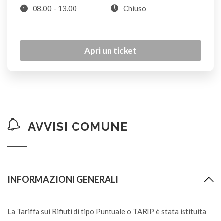
Bucce (di alimenti)
08.00 - 13.00
Chiuso
U
Bulloni
Apri un ticket
VL
Buste biodegradabili
U
AVVISI COMUNE
Buste di plastica e alluminio
S
INFORMAZIONI GENERALI
Buste di sola plastica
P
La Tariffa sui Rifiuti di tipo Puntuale o TARIP è stata istituita