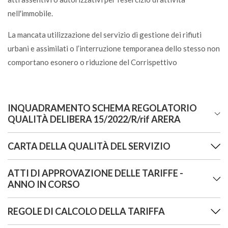
U
nell'immobile.
La mancata utilizzazione del servizio di gestione dei rifiuti
Carta oleata, alluminata, plastificata
urbani e assimilati o l’interruzione temporanea dello stesso non
S
comportano esonero o riduzione del Corrispettivo
Carta stagnola
VL
INQUADRAMENTO SCHEMA REGOLATORIO
QUALITÀ DELIBERA 15/2022/R/rif ARERA
Carta vetrata, carta abrasiva
CARTA DELLA QUALITÀ DEL SERVIZIO
S
Delibera Giunta Comunale n.
28
del 14/04/2022
:
INDIVIDUAZIONE DELLO SCHEMA REGOLATORIO PER LA
ATTI DI APPROVAZIONE DELLE TARIFFE -
Cartellette per documenti in cartoncino
Con
Delibera di Giunta Comunale n.59 del 21/09/2023
è
REGOLAZIONE DELLA QUALITÀ PER IL COMUNE DI
ANNO IN CORSO
C
stata adottata la
Carta della Qualità del Servizio
così come
PREVALLE PER IL PERIODO 2022-2025 (ART.3 - TQRIF,
previsto dalla
Delibera ARERA n.15/2022/R/rif
ALLEGATO "A" ALLA DELIBERAZIONE ARERA
REGOLE DI CALCOLO DELLA TARIFFA
Le Tariffe sono calcolate sulla base del Piano Economico e
15/2022/R/rif) IN QUALITÀ DI ENTE TERRITORIALMENTE
Cartone da imballaggio