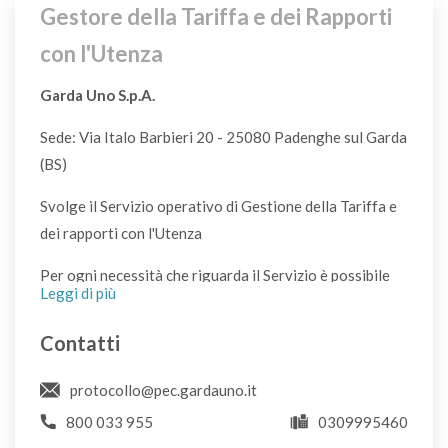
Gestore della Tariffa e dei Rapporti
Altoparlanti
con l'Utenza
CDR
Garda Uno S.p.A.
Antenne
Sede: Via Italo Barbieri 20 - 25080 Padenghe sul Garda
CDR
(BS)
Antiparassitari*
Svolge il Servizio operativo di Gestione della Tariffa e
CDR
dei rapporti con l'Utenza
Per ogni necessità che riguarda il Servizio è possibile
Leggi di più
Apparecchi elettrici ed elettronici
utilizzare il sistema di supporto all'Utenza cliccando
CDR
sulla scritta "Apri un ticket". Avrete risposta nel più
Contatti
breve tempo possibile compatibilmente con il problema
Appendiabiti in legno
riscontrato: vi sono situazioni che non consentono una
protocollo@pec.gardauno.it
CDR
celere risposta in quanto devono essere verificate le
800 033 955
0309995460
condizioni con le quali è emerso il problema.