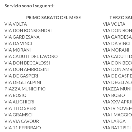
Servizio sono i seguenti:
PRIMO SABATO DEL MESE
TERZO SA
VIA VOLTA
VIA VOLTA
VIA DON BONSIGNORI
VIA DON BO
VIA GARDESANA
VIA GARD
VIA DA VINCI
VIA DA VINCI
VIA MORANI
VIA MOR
VIA CADUTI DEL LAVORO
VIA CADUTI 
VIA DON BECCALOSSI
VIA DON BEC
VIA DON AMBROSINI
VIA DON AMB
VIA DE GASPERI
VIA DE GASPE
VIA DEGLI ALPINI
VIA DEGLI AL
PIAZZA MUNICIPIO
PIAZZA MUNI
VIA BOSIO
VIA BOSIO
VIA ALIGHIERI
VIA XXV A
VIA TITO SPERI
VIA IV NO
VIA GRAMSCI
VIA I MAGGIO
VIA VIA CAVOUR
VIA LARGA
VIA 11 FEBBRAIO
VIA BATTISTI