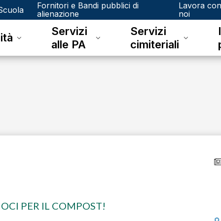
Fornitori e Bandi pubblici di
Lavora co
Scuola
alienazione
noi
Servizi
Servizi
ità
alle PA
cimiteriali
venerdì 15 dicembre 2023
OCI PER IL COMPOST!
Junker e il riconoscimento fotografico