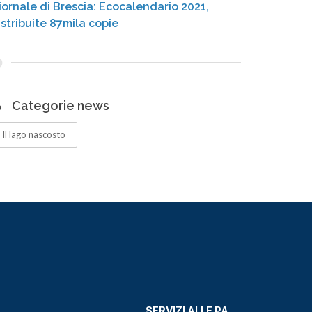
iornale di Brescia: Ecocalendario 2021,
istribuite 87mila copie
Categorie news
Il lago nascosto
SERVIZI ALLE PA