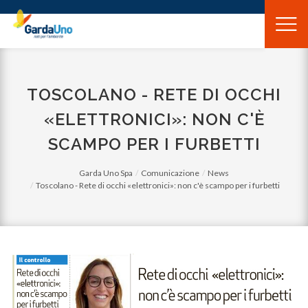
Gardauno
Spa
TOSCOLANO - RETE DI OCCHI
«ELETTRONICI»: NON C'È
SCAMPO PER I FURBETTI
Garda Uno Spa
Comunicazione
News
Toscolano - Rete di occhi «elettronici»: non c'è scampo per i furbetti