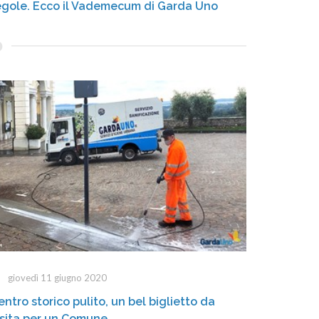
egole. Ecco il Vademecum di Garda Uno
giovedì 11 giugno 2020
entro storico pulito, un bel biglietto da
isita per un Comune