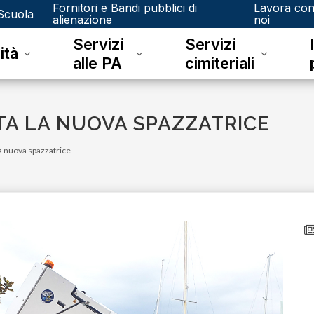
Fornitori e Bandi pubblici di
Lavora co
Scuola
alienazione
noi
Servizi
Servizi
ità
alle PA
cimiteriali
A LA NUOVA SPAZZATRICE
la nuova spazzatrice
venerdì 15 dicembre 2023
Junker e il riconoscimento fotografico
L