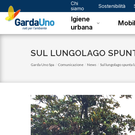
Chi
Gardauno
Sostenibilità
siamo
Igiene
Spa
Mobil
urbana
SUL LUNGOLAGO SPUNT
Garda Uno Spa
Comunicazione
News
Sul lungolago spunta 
venerdì 03 novembre 2023
Eco Calendario 2023 Dello - Novembre