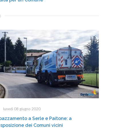
lunedì 08 giugno 2020
pazzamento a Serle e Paitone: a
isposizione dei Comuni vicini