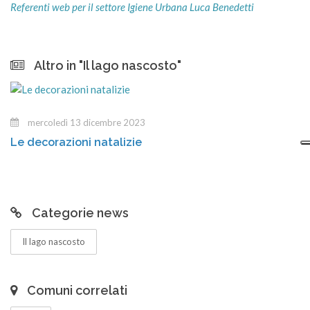
Referenti web per il settore Igiene Urbana Luca Benedetti
Altro in "Il lago nascosto"
mercoledì 13 dicembre 2023
Le decorazioni natalizie
G
Categorie news
Il lago nascosto
Comuni correlati