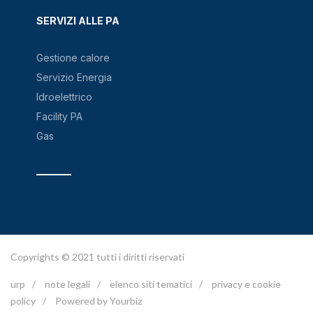
SERVIZI ALLE PA
Gestione calore
Servizio Energia
Idroelettrico
Facility PA
Gas
Copyrights © 2021 tutti i diritti riservati
urp
/
note legali
/
elenco siti tematici
/
privacy e cookie
policy
/
Powered by Yourbiz