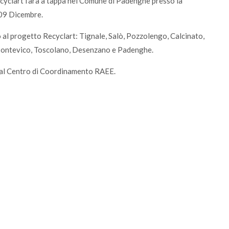
ecyclart farà a tappa nel Comune di Padenghe presso la
 09 Dicembre.
 al progetto Recyclart: Tignale, Salò, Pozzolengo, Calcinato,
 Pontevico, Toscolano, Desenzano e Padenghe.
dal Centro di Coordinamento RAEE.