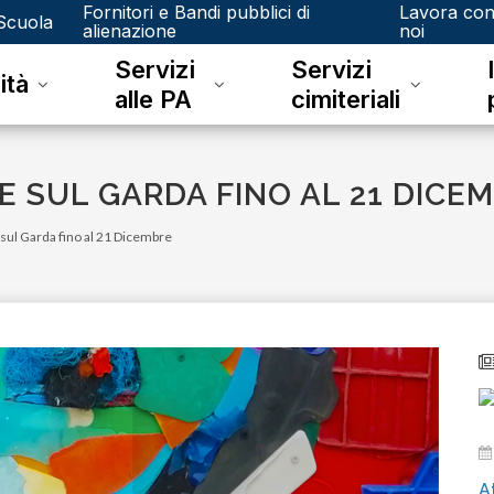
Fornitori e Bandi pubblici di
Lavora co
Scuola
alienazione
noi
Servizi
Servizi
ità
alle PA
cimiteriali
 SUL GARDA FINO AL 21 DICE
sul Garda fino al 21 Dicembre
giovedì 09 aprile 2026
Attenzione a una truffa in atto!