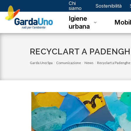
Chi
Gardauno
Sostenibilità
siamo
Igiene
Spa
Mobil
urbana
RECYCLART A PADENGHE
Garda Uno Spa
Comunicazione
News
Recyclart a Padenghe 
lunedì 08 giugno 2026