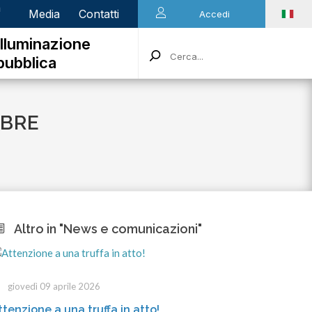
n
Media
Contatti
Accedi
Illuminazione
pubblica
MBRE
Altro in "News e comunicazioni"
mercoledì 18 marzo 2026