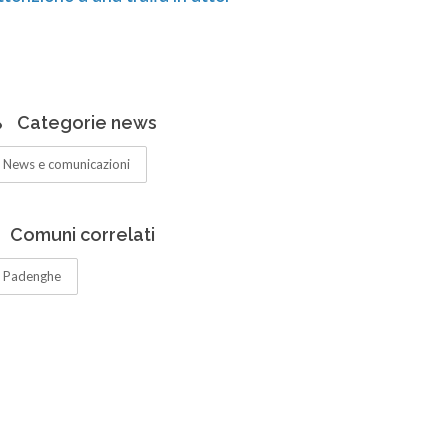
Centro di Raccolta di Tremosine: orari
Ga
ampliati per la nuova stagione
de
Categorie news
News e comunicazioni
Comuni correlati
Padenghe