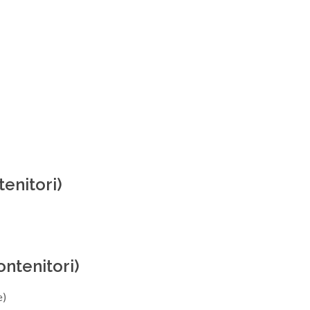
enitori)
tenitori)
e)