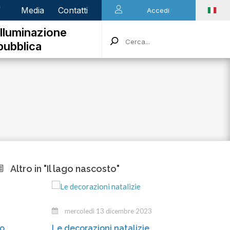
n
Media
Contatti
Accedi
Illuminazione
pubblica
Altro in "Il lago nascosto"
mercoledì 13 dicembre 2023
marted
Le decorazioni natalizie
Gli incar