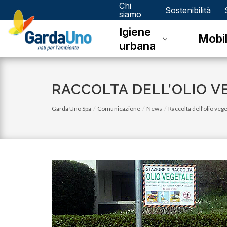
Chi
Gardauno
Sostenibilità
siamo
Igiene
Spa
Mobil
urbana
RACCOLTA DELL’OLIO V
Garda Uno Spa
Comunicazione
News
Raccolta dell’olio veg
venerdì 03 novembre 2023
Eco Calendario 2023 Dello - Novembre