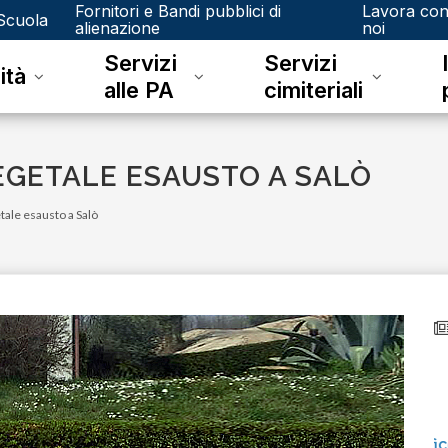
Fornitori e Bandi pubblici di
Lavora co
Scuola
alienazione
noi
Servizi
Servizi
ità
alle PA
cimiteriali
EGETALE ESAUSTO A SALÒ
etale esausto a Salò
venerdì 15 dicembre 2023
Junker e il riconoscimento fotografico