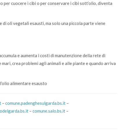
 per cuocere i cibi o per conservare i cibi sott’olio, diventa
e di oli vegetali esausti, ma solo una piccola parte viene
accumula e aumenta i costi di manutenzione della rete di
e mari, crea problemi agli animali e alle piante e quando arriva
l’olio alimentare esausto
t
–
comune.padenghesulgarda.bs.it
–
delgarda.bs.it
–
comune.salo.bs.it
–