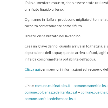
L’olio alimentare esausto, dopo essere stato utilizzato
un rifiuto liquido urbano.
Ogni anno in Italia si producono migliaia di tonnellat
raccolta correttamente come rifiuto.
Il resto viene buttato nel lavandino.
Crea un grave danno: quando arriva in fognatura, si 
depurazione dell’acqua; quando arriva ai fiumi, laghi 
in falda compromette la potabilità dell’acqua.
Clicca qui
per maggiori informazioni sul recupero del
Links:
comune.calcinato.bs.it
–
comune.manerbio.bs.i
comune.polpenazzedelgarda.bs.it
–
comune.puegnago
comune.sanfelicedelbenaco.bs.it