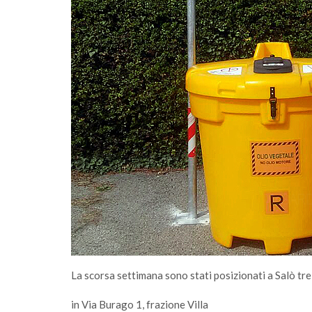
mità passa
La scorsa settimana sono stati posizionati a Salò tre 
in Via Burago 1, frazione Villa