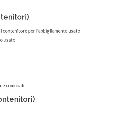
enitori)
al contenitore per l’abbigliamento usato
to usato
ine comunali
ntenitori)