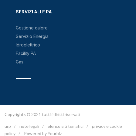
SERVIZI ALLE PA
Gestione calore
Servizio Energia
Idroelettrico
Facility PA
Gas
Copyrights © 2021 tutti i diritti riservati
urp
/
note legali
/
elenco siti tematici
/
privacy e cookie
policy
/
Powered by Yourbiz