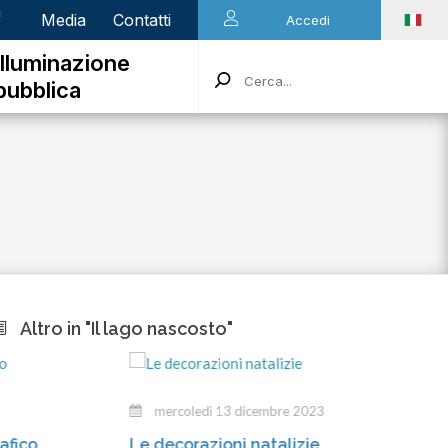
n
Media
Contatti
Accedi
Illuminazione
pubblica
Altro in "Il lago nascosto"
mercoledì 13 dicembre 2023
ma
Le decorazioni natalizie
Gli i