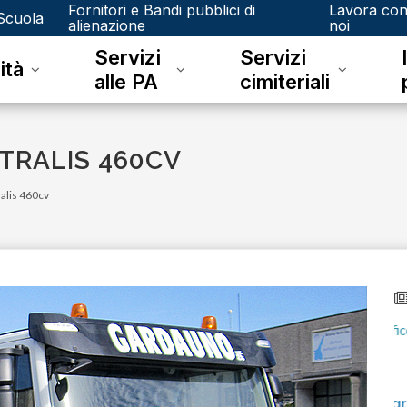
Fornitori e Bandi pubblici di
Lavora co
Scuola
alienazione
noi
Servizi
Servizi
ità
alle PA
cimiteriali
TRALIS 460CV
ralis 460cv
venerdì 15 dicembre 2023
Junker e il riconoscimento fotografico