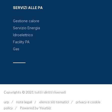
SERVIZI ALLE PA
Gestione calore
Servizio Energia
Idroelettrico
Facility PA
Gas
Copyrights © 2021 tutti i diritti riservati
urp
/
note legali
/
elenco siti tematici
/
privacy e cookie
policy
/
Powered by Yourbiz