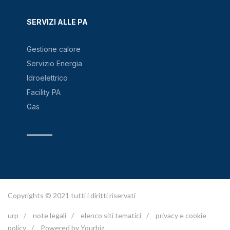
SERVIZI ALLE PA
Gestione calore
Servizio Energia
Idroelettrico
Facility PA
Gas
Copyrights © 2021 tutti i diritti riservati
urp
/
note legali
/
elenco siti tematici
/
privacy e cookie
policy
/
Powered by Yourbiz