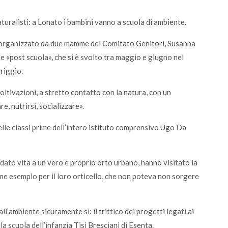
aturalisti: a Lonato i bambini vanno a scuola di ambiente.
 organizzato da due mamme del Comitato Genitori, Susanna
e «post scuola», che si è svolto tra maggio e giugno nel
riggio.
coltivazioni, a stretto contatto con la natura, con un
e, nutrirsi, socializzare».
elle classi prime dell’intero istituto comprensivo Ugo Da
 dato vita a un vero e proprio orto urbano, hanno visitato la
me esempio per il loro orticello, che non poteva non sorgere
ll’ambiente sicuramente sì: il trittico dei progetti legati ai
la scuola dell’infanzia Tisi Bresciani di Esenta.