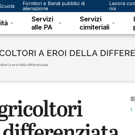
Fornitori e Bandi pubblici di
Lavora co
Scuola
alienazione
noi
Servizi
Servizi
ità
alle PA
cimiteriali
COLTORI A EROI DELLA DIFFER
ltori a eroi della differenziata
lunedì 15 gennaio 2024