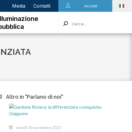
n
Media
Contatti
Accedi
Illuminazione
pubblica
ENZIATA
Altro in "Parlano di noi"
marted
lunedì 20 novembre 2023
Stiamo a