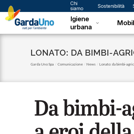
Chi
Gardauno
Sostenibilità
siamo
Igiene
Spa
Mobil
urbana
LONATO: DA BIMBI-AGRI
Garda Uno Spa
Comunicazione
News
Lonato: da bimbi-agrico
lunedì 03 luglio 2023