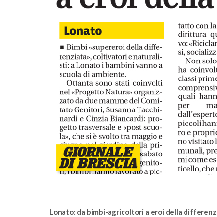
comunità
A Salò la quota di differenziata ha raggiun
una media del 77%
Lonato: da bimbi-agricoltori a eroi della differenz