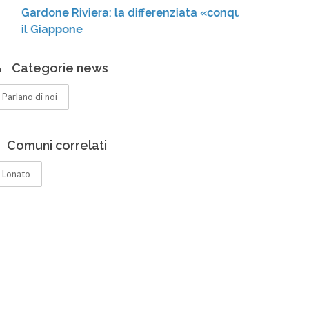
ardone Riviera: la differenziata «conquista»
cassonet
l Giappone
Categorie news
Parlano di noi
Comuni correlati
Lonato