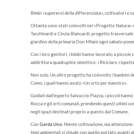
Bimbi «supereroi della differenziata», coltivatori e n
Ottanta sono stati coinvolti nel «Progetto Natura»
Tacchinardi e Cinzia Biancardi: progetto trasversale 
giardino della primaria Don Milani ogni sabato pome
Con i loro genitori, i bimbi hanno lavorato a piccole 
addirittura quadruplice obiettivo: «Riciclare, rispettar
Non solo. Un altro progetto ha coinvolto i bambini d
Como, i quali hanno avuto «Un orto per maestro».
Guidati dall’esperto Salvuccio Piazza, i piccoli hanno
Rocca e gli orti comunali, prendendo questi ultimi co
negli spazi destinati proprio a questo dal Comune.
Con
Garda Uno
. Niente coltivazione, ma attenzione a
temi ambientali si chiude con quello portato avanti al