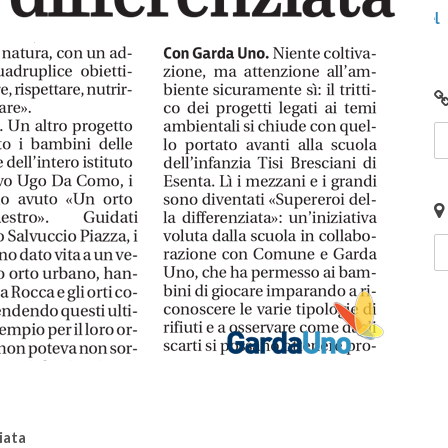
to
Video: Comunità Energetiche Rinnovabili nel
G
2024 sul Lago di Garda
i
iata