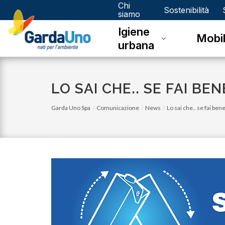
Chi
Gardauno
Sostenibilità
siamo
Igiene
Spa
Mobil
urbana
LO SAI CHE.. SE FAI B
Garda Uno Spa
Comunicazione
News
Lo sai che.. se fai ben
venerdì 03 novembre 2023
Eco Calendario 2023 Dello - Novembr