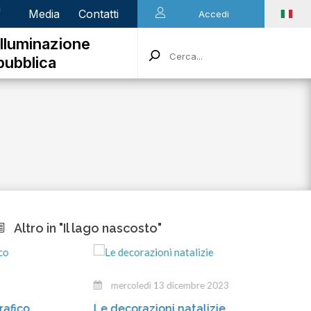
n
Media
Contatti
Accedi
Illuminazione
pubblica
Altro in "Il lago nascosto"
mercoledì 13 dicembre 2023
Le decorazioni natalizie
Gl