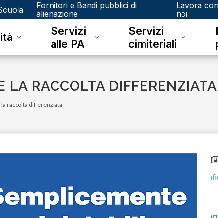
Fornitori e Bandi pubblici di
Lavora co
Scuola
alienazione
noi
Servizi
Servizi
ità
alle PA
cimiteriali
ENE LA RACCOLTA DIFFERENZIATA
e la raccolta differenziata
venerdì 15 dicembre 2023
e
Junker e il riconoscimento fotografico