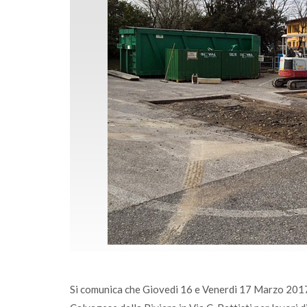
o il conferimento
Sono online gli ecocalendari 2026:
ta di Calvagese
fai la differenza, ogni giorno
Si comunica che Giovedi 16 e Venerdi 17 Marzo 2017 s