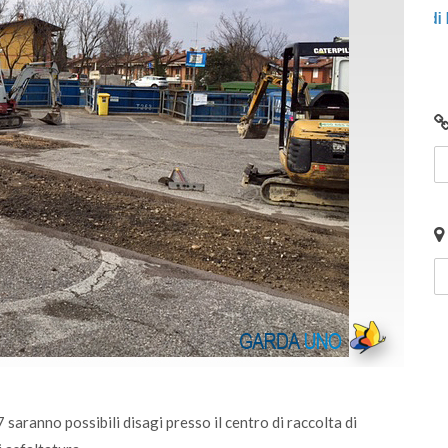
 scaricali e
Centro di Raccolta di Desenzano - via Gio
chiusura per lavori
aranno possibili disagi presso il centro di raccolta di