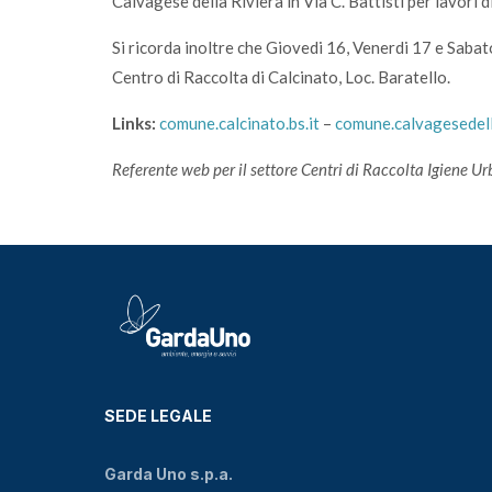
Calvagese della Riviera in Via C. Battisti per lavori d
Si ricorda inoltre che Giovedi 16, Venerdi 17 e Saba
Centro di Raccolta di Calcinato, Loc. Baratello.
Links:
comune.calcinato.bs.it
–
comune.calvagesedella
Referente web per il settore Centri di Raccolta Igiene Ur
SEDE LEGALE
Garda Uno s.p.a.