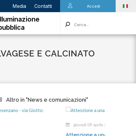
n
Media
Contatti
Accedi
Illuminazione
pubblica
ALVAGESE E CALCINATO
Altro in "News e comunicazioni"
giovedì 09 aprile 2026
Attenzione a una truffa in atto!