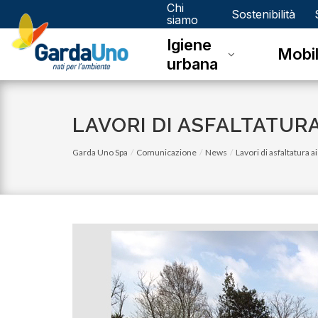
Chi
Gardauno
Sostenibilità
siamo
Igiene
Spa
Mobil
urbana
LAVORI DI ASFALTATURA
Garda Uno Spa
Comunicazione
News
Lavori di asfaltatura a
lunedì 05 gennaio 2026