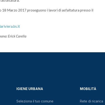
i asfaltatura.
to 18 Marzo 2017 proseguono i lavori di asfaltatura presso il
riviera.bs.it
bana: Erick Carella
IGIENE URBANA
MOBILITÀ
Seleziona il tuo comune
Rete di ricarica