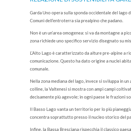
lunedì 05 gennaio 2026
Garda Uno opera sulla sponda occidentale del lago di 
ferimento
Sono online gli ecocalendari 2026: scarical
vagese
Comuni dell’entroterra sia prealpino che padano.
fai la differenza, ogni giorno
Non è un un’area omogenea: si va da montagne a picco 
zona richiede uno specifico servizio disegnato su mis
L’Alto Lago è caratterizzato da alture pre-alpine a r
comunicazione. Questo ha dato origine a nuclei abitati 
comunale.
Nella zona mediana del lago, invece si sviluppa in un 
colline, la Valtenesi si mostra con ampi campi coltivat
decisamente più agevole; in ogni paese le frazioni 
Il Basso Lago vanta un territorio per lo più pianeggi
concentra soprattutto presso il nucleo storico del pae
Infine, la Bassa Bresciana rispecchia il classico pae