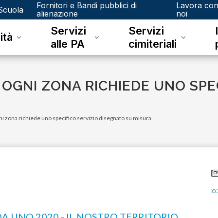
Fornitori e Bandi pubblici di
Lavora co
Scuola
alienazione
noi
Servizi
Servizi
ità
alle PA
cimiteriali
 OGNI ZONA RICHIEDE UNO SPE
ogni zona richiede uno specifico servizio disegnato su misura
A UNO 2020 - IL NOSTRO TERRITORIO