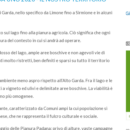
lunedì 08 giugno 2026
Garda, nello specifico da Limone fino a Sirmione e in alcuni
i e
Centro di Raccolta di Desenzano - via Giotto:
chiusura per lavori
sul lago fino alla pianura agricola. Ciò significa che ogni
ura del contesto in cui si andrà ad operare.
idosso del lago, ampie aree boschive e non agevoli vie di
molto ristretti, ben definiti e sparsi su tutto il territorio
ambiente meno aspro rispetto all’Alto Garda. Fra il lago e le
i a vigneto ed ulivi e delimitate aree boschive. La viabilità è
sono più omogenee.
ante, caratterizzato da Comuni ampi la cui popolazione si
se, che ne rappresenta il fulcro culturale e sociale.
saggio delle Pianura Padana: privo di alture, vaste campagne