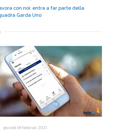
avora con noi: entra a far parte della
quadra Garda Uno
giovedì 04 febbraio 2021