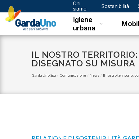
Chi
Gardauno
Sostenibilità
siamo
Igiene
Spa
Mobil
urbana
IL NOSTRO TERRITORIO:
DISEGNATO SU MISURA
Garda Uno Spa
Comunicazione
News
Il nostro territorio: 
RELAZIONE DI SOSTENIBILITÀ GARD